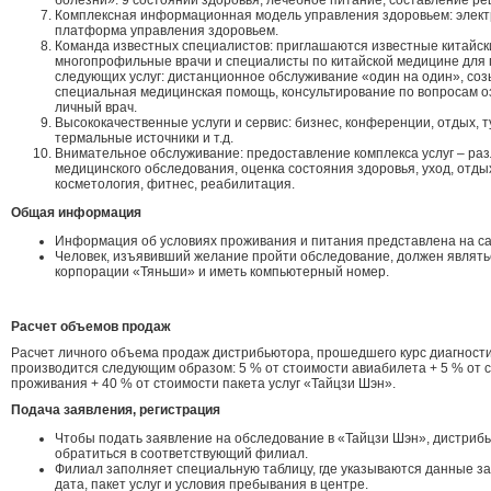
болезни»: 9 состояний здоровья, лечебное питание, составление ре
Комплексная информационная модель управления здоровьем: элект
платформа управления здоровьем.
Команда известных специалистов: приглашаются известные китайск
многопрофильные врачи и специалисты по китайской медицине для
следующих услуг: дистанционное обслуживание «один на один», соз
специальная медицинская помощь, консультирование по вопросам о
личный врач.
Высококачественные услуги и сервис: бизнес, конференции, отдых, ту
термальные источники и т.д.
Внимательное обслуживание: предоставление комплекса услуг – ра
медицинского обследования, оценка состояния здоровья, уход, отды
косметология, фитнес, реабилитация.
Общая информация
Информация об условиях проживания и питания представлена на сай
Человек, изъявивший желание пройти обследование, должен являт
корпорации «Тяньши» и иметь компьютерный номер.
Расчет объемов продаж
Расчет личного объема продаж дистрибьютора, прошедшего курс диагности
производится следующим образом: 5 % от стоимости авиабилета + 5 % от 
проживания + 40 % от стоимости пакета услуг «Тайцзи Шэн».
Подача заявления, регистрация
Чтобы подать заявление на обследование в «Тайцзи Шэн», дистриб
обратиться в соответствующий филиал.
Филиал заполняет специальную таблицу, где указываются данные з
дата, пакет услуг и условия пребывания в центре.