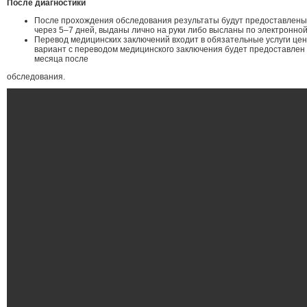
После диагностики
После прохождения обследования результаты будут предоставлены 
через 5–7 дней, выданы лично на руки либо высланы по электронной
Перевод медицинских заключений входит в обязательные услуги це
вариант с переводом медицинского заключения будет предоставлен 
месяца после
обследования.