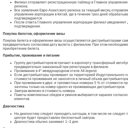
Филиал отправляет регистрационную таблицу в Главное управление
региона.
Все заявления Евро-Азиатского региона за текущий месяц отправля
управление корпорации в Китай, где в течение трех дней обрабатыв
подтверждаются.
После ответа Главного управления корпорации филиал уведомляет
подтверждении.
Покупка билетов, оформление визы
Покупка билета и оформление визы осуществляются дистрибьюторами сам
предварительно согласовав дату вылета с филиалом. При этом необходимо
приобретении билета.
Прибытие, проживание и питание
Группу дистрибьюторов встречает в аэропорту трансферный автобу
предварительно заказанный при регистрации в филиале.
Проживание в 4* международном отеле All-legend.
Если дистрибьюторы проживают за территорией Индустриального па
стоимости проживания не заносится в личный объем дистрибьютора
При проживании в двух- и трехместных номерах 5 % от стоимости п
зачтены только на номер одного из проживающих дистрибьюторов.
Завтрак включен в стоимость номера.
Пакеты комплексных обедов и ужинов выбираются заранее согласн
клиентов.
Диагностика
На диагностику следует приходить натощак, в том числе не следует п
центре будет предоставлен бесплатный завтрак.
Диагностика обычно занимает 1–3 дня.