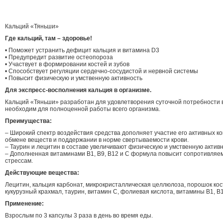
Кальций «Тяньши»
Где кальций, там – здоровье!
• Поможет устранить дефицит кальция и витамина D3
• Предупредит развитие остеопороза
• Участвует в формировании костей и зубов
• Способствует регуляции сердечно-сосудистой и нервной системы
• Повысит физическую и умственную активность
Для экспресс-восполнения кальция в организме.
Кальций «Тяньши» разработан для удовлетворения суточной потребности в
необходим для полноценной работы всего организма.
Преимущества:
– Широкий спектр воздействия средства дополняет участие его активных к
обмене веществ и поддержании в норме свертываемости крови.
– Таурин и лецитин в составе увеличивают физическую и умственную активн
– Дополненная витаминами В1, В9, В12 и С формула повысит сопротивляе
стрессам.
Действующие вещества:
Лецитин, кальция карбонат, микрокристаллическая целлюлоза, порошок кос
кукурузный крахмал, таурин, витамин С, фолиевая кислота, витамины В1, В1
Применение:
Взрослым по 3 капсулы 3 раза в день во время еды.