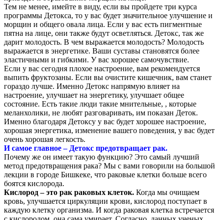
Тем не менее, имейте в виду, если вы пройдете три курса
программы Детокса, то у вас будет значительное улучшение и
морщин и общего овала лица. Если у вас есть пигментные
пятна на лице, они также будут осветляться. Детокс, так же
дарит молодость. В чем выражается молодость? Молодость
выражается в энергетике. Ваши суставы становятся более
эластичными и гибкими. У вас хорошее самочувствие.
Если у вас сегодня плохое настроение, вам рекомендуется
выпить фруктозаны. Если вы очистите кишечник, вам станет
гораздо лучше. Именно Детокс напрямую влияет на
настроение, улучшает на энергетику, улучшает общее
состояние. Есть такие люди такие мнительные, , которые
меланхолики, не любят разговаривать, им показан Деток.
Именно благодаря Детоксу у вас будет хорошее настроение,
хорошая энергетика, изменение вашего поведения, у вас будет
очень хорошая легкость.
И самое главное – Детокс предотвращает рак.
Почему же он имеет такую функцию? Это самый лучший
метод предотвращения рака? Мы с вами говорили на большой
лекции в городе Бишкеке, что раковые клетки больше всего
боятся кислорода.
Кислород – это рак раковых клеток.
Когда мы очищаем
кровь, улучшается циркуляции крови, кислород поступает в
каждую клетку организма. И когда раковая клетка встречается
с кислородом, она сама умирает. Согласно, данных ученых