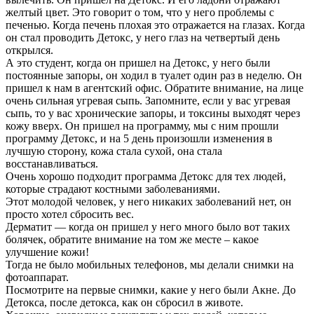
желтый цвет. Это говорит о том, что у него проблемы с
печенью. Когда печень плохая это отражается на глазах. Когда
он стал проводить Детокс, у него глаз на четвертый день
открылся.
А это студент, когда он пришел на Детокс, у него были
постоянные запоры, он ходил в туалет один раз в неделю. Он
пришел к нам в агентский офис. Обратите внимание, на лице
очень сильная угревая сыпь. Запомните, если у вас угревая
сыпь, то у вас хронические запоры, и токсины выходят через
кожу вверх. Он пришел на программу, мы с ним прошли
программу Детокс, и на 5 день произошли изменения в
лучшую сторону, кожа стала сухой, она стала
восстанавливаться.
Очень хорошо подходит программа Детокс для тех людей,
которые страдают костными заболеваниями.
Этот молодой человек, у него никаких заболеваний нет, он
просто хотел сбросить вес.
Дерматит — когда он пришел у него много было вот таких
болячек, обратите внимание на том же месте – какое
улучшение кожи!
Тогда не было мобильных телефонов, мы делали снимки на
фотоаппарат.
Посмотрите на первые снимки, какие у него были Акне. До
Детокса, после детокса, как он сбросил в животе.