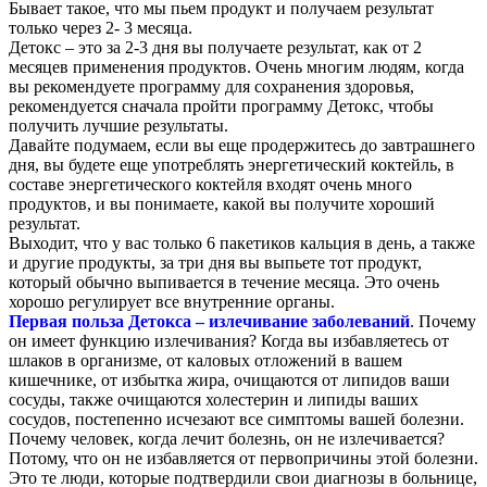
Бывает такое, что мы пьем продукт и получаем результат
только через 2- 3 месяца.
Детокс – это за 2-3 дня вы получаете результат, как от 2
месяцев применения продуктов. Очень многим людям, когда
вы рекомендуете программу для сохранения здоровья,
рекомендуется сначала пройти программу Детокс, чтобы
получить лучшие результаты.
Давайте подумаем, если вы еще продержитесь до завтрашнего
дня, вы будете еще употреблять энергетический коктейль, в
составе энергетического коктейля входят очень много
продуктов, и вы понимаете, какой вы получите хороший
результат.
Выходит, что у вас только 6 пакетиков кальция в день, а также
и другие продукты, за три дня вы выпьете тот продукт,
который обычно выпивается в течение месяца. Это очень
хорошо регулирует все внутренние органы.
Первая польза Детокса – излечивание заболеваний
. Почему
он имеет функцию излечивания? Когда вы избавляетесь от
шлаков в организме, от каловых отложений в вашем
кишечнике, от избытка жира, очищаются от липидов ваши
сосуды, также очищаются холестерин и липиды ваших
сосудов, постепенно исчезают все симптомы вашей болезни.
Почему человек, когда лечит болезнь, он не излечивается?
Потому, что он не избавляется от первопричины этой болезни.
Это те люди, которые подтвердили свои диагнозы в больнице,