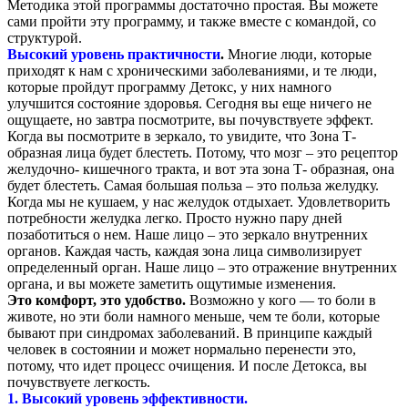
Методика этой программы достаточно простая. Вы можете
сами пройти эту программу, и также вместе с командой, со
структурой.
Высокий уровень практичности
.
Многие люди, которые
приходят к нам с хроническими заболеваниями, и те люди,
которые пройдут программу Детокс, у них намного
улучшится состояние здоровья. Сегодня вы еще ничего не
ощущаете, но завтра посмотрите, вы почувствуете эффект.
Когда вы посмотрите в зеркало, то увидите, что Зона Т-
образная лица будет блестеть. Потому, что мозг – это рецептор
желудочно- кишечного тракта, и вот эта зона Т- образная, она
будет блестеть. Самая большая польза – это польза желудку.
Когда мы не кушаем, у нас желудок отдыхает. Удовлетворить
потребности желудка легко. Просто нужно пару дней
позаботиться о нем. Наше лицо – это зеркало внутренних
органов. Каждая часть, каждая зона лица символизирует
определенный орган. Наше лицо – это отражение внутренних
органа, и вы можете заметить ощутимые изменения.
Это комфорт, это удобство.
Возможно у кого — то боли в
животе, но эти боли намного меньше, чем те боли, которые
бывают при синдромах заболеваний. В принципе каждый
человек в состоянии и может нормально перенести это,
потому, что идет процесс очищения. И после Детокса, вы
почувствуете легкость.
1. Высокий уровень эффективности.