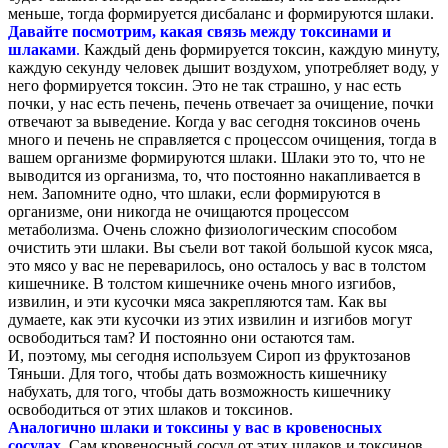
меньше, тогда формируется дисбаланс и формируются шлаки.
Давайте посмотрим, какая связь между токсинами и
шлаками
.
Каждый день формируется токсин, каждую минуту,
каждую секунду человек дышит воздухом, употребляет воду, у
него формируется токсин. Это не так страшно, у нас есть
почки, у нас есть печень, печень отвечает за очищение, почки
отвечают за выведение. Когда у вас сегодня токсинов очень
много и печень не справляется с процессом очищения, тогда в
вашем организме формируются шлаки. Шлаки это то, что не
выводится из организма, то, что постоянно накапливается в
нем. Запомните одно, что шлаки, если формируются в
организме, они никогда не очищаются процессом
метаболизма. Очень сложно физиологическим способом
очистить эти шлаки. Вы съели вот такой большой кусок мяса,
это мясо у вас не переварилось, оно осталось у вас в толстом
кишечнике. В толстом кишечнике очень много изгибов,
извилин, и эти кусочки мяса закрепляются там. Как вы
думаете, как эти кусочки из этих извилин и изгибов могут
освободиться там? И постоянно они остаются там.
И, поэтому, мы сегодня используем Сироп из фруктозанов
Тяньши. Для того, чтобы дать возможность кишечнику
набухать, для того, чтобы дать возможность кишечнику
освободиться от этих шлаков и токсинов.
Аналогично шлаки и токсины у вас в кровеносных
сосудах.
Сам кровеносный сосуд от этих шлаков и токсинов