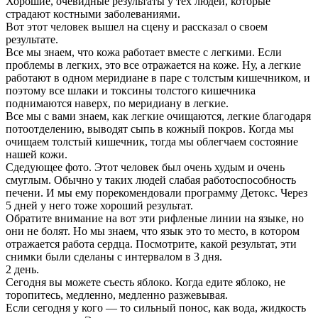
Хорошие, очевидные результаты у тех людей, которые
страдают костными заболеваниями.
Вот этот человек вышел на сцену и рассказал о своем
результате.
Все мы знаем, что кожа работает вместе с легкими. Если
проблемы в легких, это все отражается на коже. Ну, а легкие
работают в одном меридиане в паре с толстым кишечником, и
поэтому все шлаки и токсины толстого кишечника
поднимаются наверх, по меридиану в легкие.
Все мы с вами знаем, как легкие очищаются, легкие благодаря
потоотделению, выводят сыпь в кожный покров. Когда мы
очищаем толстый кишечник, тогда мы облегчаем состояние
нашей кожи.
Сдедующее фото. Этот человек был очень худым и очень
смуглым. Обычно у таких людей слабая работоспособность
печени. И мы ему порекомендовали программу Детокс. Через
5 дней у него тоже хороший результат.
Обратите внимание на вот эти рифленые линии на языке, но
они не болят. Но мы знаем, что язык это то место, в котором
отражается работа сердца. Посмотрите, какой результат, эти
снимки были сделаны с интервалом в 3 дня.
2 день.
Сегодня вы можете съесть яблоко. Когда едите яблоко, не
торопитесь, медленно, медленно разжевывая.
Если сегодня у кого — то сильный понос, как вода, жидкость