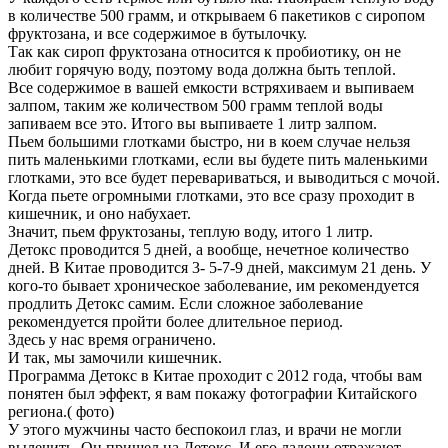
в количестве 500 грамм, и открываем 6 пакетиков с сиропом
фруктозана, и все содержимое в бутылочку.
Так как сироп фруктозана относится к пробиотику, он не
любит горячую воду, поэтому вода должна быть теплой.
Все содержимое в вашей емкости встряхиваем и выпиваем
залпом, таким же количеством 500 грамм теплой воды
запиваем все это. Итого вы выпиваете 1 литр залпом.
Пьем большими глотками быстро, ни в коем случае нельзя
пить маленькими глотками, если вы будете пить маленькими
глотками, это все будет перевариваться, и выводиться с мочой.
Когда пьете огромными глотками, это все сразу проходит в
кишечник, и оно набухает.
Значит, пьем фруктозаны, теплую воду, итого 1 литр.
Детокс проводится 5 дней, а вообще, нечетное количество
дней. В Китае проводится 3- 5-7-9 дней, максимум 21 день. У
кого-то бывает хроническое заболевание, им рекомендуется
продлить Детокс самим. Если сложное заболевание
рекомендуется пройти более длительное период.
Здесь у нас время ограничено.
И так, мы замочили кишечник.
Программа Детокс в Китае проходит с 2012 года, чтобы вам
понятен был эффект, я вам покажу фотографии Китайского
региона.( фото)
У этого мужчины часто беспокоил глаз, и врачи не могли
вылечить. Он пришел на Детокс. И его ладони отражают