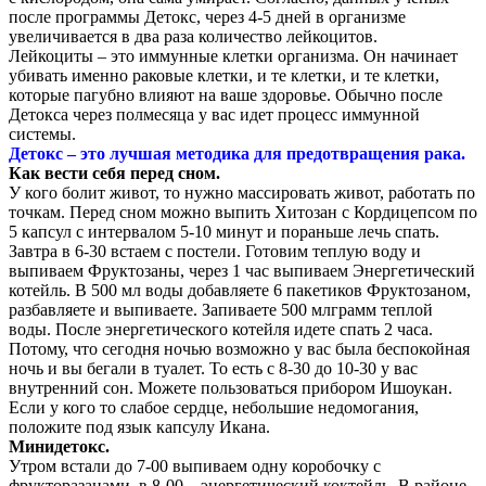
после программы Детокс, через 4-5 дней в организме
увеличивается в два раза количество лейкоцитов.
Лейкоциты – это иммунные клетки организма. Он начинает
убивать именно раковые клетки, и те клетки, и те клетки,
которые пагубно влияют на ваше здоровье. Обычно после
Детокса через полмесяца у вас идет процесс иммунной
системы.
Детокс – это лучшая методика для предотвращения рака.
Как вести себя перед сном.
У кого болит живот, то нужно массировать живот, работать по
точкам. Перед сном можно выпить Хитозан с Кордицепсом по
5 капсул с интервалом 5-10 минут и пораньше лечь спать.
Завтра в 6-30 встаем с постели. Готовим теплую воду и
выпиваем Фруктозаны, через 1 час выпиваем Энергетический
котейль. В 500 мл воды добавляете 6 пакетиков Фруктозаном,
разбавляете и выпиваете. Запиваете 500 млграмм теплой
воды. После энергетического котейля идете спать 2 часа.
Потому, что сегодня ночью возможно у вас была беспокойная
ночь и вы бегали в туалет. То есть с 8-30 до 10-30 у вас
внутренний сон. Можете пользоваться прибором Ишоукан.
Если у кого то слабое сердце, небольшие недомогания,
положите под язык капсулу Икана.
Минидетокс.
Утром встали до 7-00 выпиваем одну коробочку с
фрукторазанами, в 8-00 – энергетический коктейль. В районе