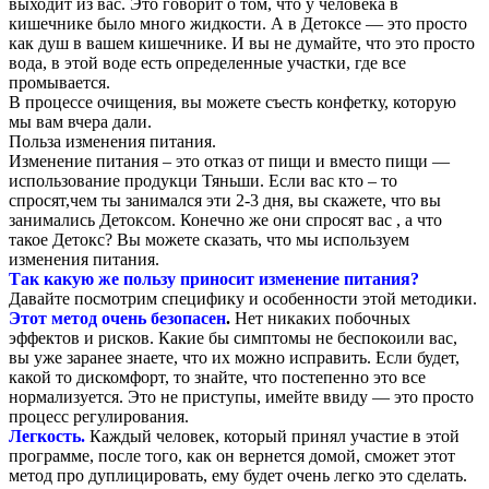
выходит из вас. Это говорит о том, что у человека в
кишечнике было много жидкости. А в Детоксе — это просто
как душ в вашем кишечнике. И вы не думайте, что это просто
вода, в этой воде есть определенные участки, где все
промывается.
В процессе очищения, вы можете съесть конфетку, которую
мы вам вчера дали.
Польза изменения питания.
Изменение питания – это отказ от пищи и вместо пищи —
использование продукци Тяньши. Если вас кто – то
спросят,чем ты занимался эти 2-3 дня, вы скажете, что вы
занимались Детоксом. Конечно же они спросят вас , а что
такое Детокс? Вы можете сказать, что мы используем
изменения питания.
Так какую же пользу приносит изменение питания?
Давайте посмотрим специфику и особенности этой методики.
Этот метод очень безопасен
.
Нет никаких побочных
эффектов и рисков. Какие бы симптомы не беспокоили вас,
вы уже заранее знаете, что их можно исправить. Если будет,
какой то дискомфорт, то знайте, что постепенно это все
нормализуется. Это не приступы, имейте ввиду — это просто
процесс регулирования.
Легкость.
Каждый человек, который принял участие в этой
программе, после того, как он вернется домой, сможет этот
метод про дуплицировать, ему будет очень легко это сделать.