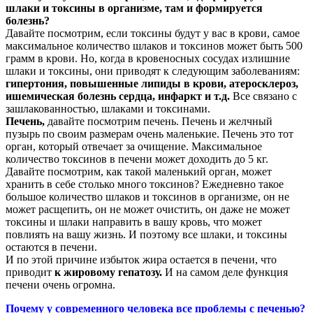
шлаки и токсины в организме, там и формируется
болезнь?
Давайте посмотрим, если токсины будут у вас в крови, самое
максимальное количество шлаков и токсинов может быть 500
грамм в крови. Но, когда в кровеносных сосудах излишние
шлаки и токсины, они приводят к следующим заболеваниям:
гипертония, повышенные липиды в крови, атеросклероз,
ишемическая болезнь сердца, инфаркт и т.д.
Все связано с
зашлакованностью, шлаками и токсинами.
Печень,
давайте посмотрим печень. Печень и желчный
пузырь по своим размерам очень маленькие. Печень это тот
орган, который отвечает за очищение. Максимальное
количество токсинов в печени может доходить до 5 кг.
Давайте посмотрим, как такой маленький орган, может
хранить в себе столько много токсинов? Ежедневно такое
большое количество шлаков и токсинов в организме, он не
может расщепить, он не может очистить, он даже не может
токсины и шлаки направить в вашу кровь, что может
повлиять на вашу жизнь. И поэтому все шлаки, и токсины
остаются в печени.
И по этой причине избыток жира остается в печени, что
приводит
к жировому гепатозу.
И на самом деле функция
печени очень огромна.
Почему у современного человека все проблемы с печенью?