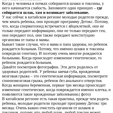
Когда у человека в почках собираются шлаки и токсины, у
него начинается слабость. Запомните один принцип –
где
собирается шлак, там и возникает заболевание.
У нас сейчас в китайском регионе молодые родители прежде,
чем зачать ребенка, они проходят программу Детокс. Потому,
что, когда сперматозоид встречается с яйцеклеткой, они не
только передают информацию, они не только передают ген,
они передают пол, они также передают конституцию
организма от папы и мамы.
Бывает такие случаи, что и мама и папа здоровы, но ребенок
рождается больным. Потому, что именно шлаки и токсины
повредили генетику. И поэтому очень многие рождаются
больными. Когда происходит изменение генетическое, то
ребенок рождается больным.
Давайте посмотрим фотографии. Эти дети родились от
здоровых родителей. У ребенка заячья губа, врожденная
мозговая грыжа – это генетическая информация, посмотрите
спинномозговая грыжа, ребенок без анального отверстия.
Когда женщина беременная, первые три месяца происходит
изменение генетическое, когда повреждается именно клетка, и
появляются такие врожденные заболевания.( фото)
В китайском регионе есть такая практика, прежде чем родить
ребенка, молодые родители проходят программу Детокс три
месяца. Очень важно очистить организм от шлаков и
токсинов, потому, что любой шлак, любой токсин может