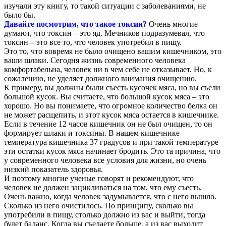
изучали эту книгу, то такой ситуации с заболеваниями, не
было бы.
Давайте посмотрим, что такое токсин?
Очень многие
думают, что токсин – это яд. Мечников подразумевал, что
токсин – это все то, что человек употребил в пищу.
Это то, что вовремя не было очищено вашим кишечником, это
ваши шлаки. Сегодня жизнь современного человека
комфортабельна, человек ни в чем себе не отказывает. Но, к
сожалению, не уделяет должного внимания очищению.
К примеру, вы должны были съесть кусочек мяса, но вы съели
большой кусок. Вы считаете, что большой кусок мяса – это
хорошо. Но вы понимаете, что огромное количество белка он
не может расщепить, и этот кусок мяса остается в кишечнике.
Если в течение 12 часов кишечник он не был очищен, то он
формирует шлаки и токсины. В нашем кишечнике
температура кишечника 37 градусов и при такой температуре
эти остатки кусок мяса начинает бродить. Это та причина, что
у современного человека все условия для жизни, но очень
низкий показатель здоровья.
И поэтому многие ученые говорят и рекомендуют, что
человек не должен зацикливаться на том, что ему съесть.
Очень важно, когда человек задумывается, что с него вышло.
Сколько из него очистилось. По принципу, сколько вы
употребили в пищу, столько должно из вас и выйти, тогда
будет баланс. Когда вы съедаете больше, а из вас выходит