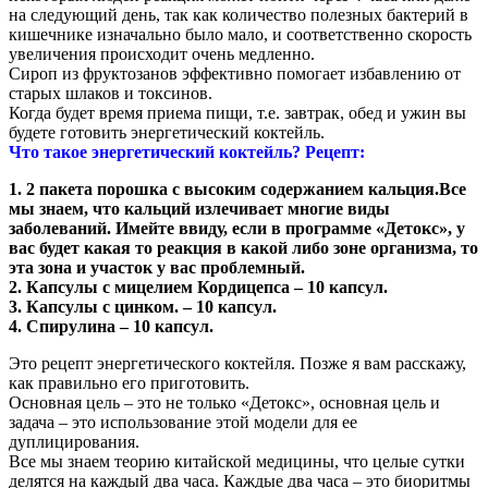
на следующий день, так как количество полезных бактерий в
кишечнике изначально было мало, и соответственно скорость
увеличения происходит очень медленно.
Сироп из фруктозанов эффективно помогает избавлению от
старых шлаков и токсинов.
Когда будет время приема пищи, т.е. завтрак, обед и ужин вы
будете готовить энергетический коктейль.
Что такое энергетический коктейль?
Рецепт:
1. 2 пакета порошка с высоким содержанием кальция.Все
мы знаем, что кальций излечивает многие виды
заболеваний. Имейте ввиду, если в программе «Детокс», у
вас будет какая то реакция в какой либо зоне организма, то
эта зона и участок у вас проблемный.
2. Капсулы с мицелием Кордицепса – 10 капсул.
3. Капсулы с цинком. – 10 капсул.
4. Спирулина – 10 капсул.
Это рецепт энергетического коктейля. Позже я вам расскажу,
как правильно его приготовить.
Основная цель – это не только «Детокс», основная цель и
задача – это использование этой модели для ее
дуплицирования.
Все мы знаем теорию китайской медицины, что целые сутки
делятся на каждый два часа. Каждые два часа – это биоритмы