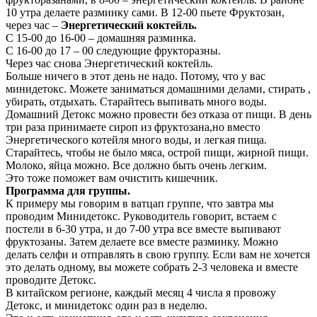
10 утра делаете разминку сами. В 12-00 пьете Фруктозан,
через час –
Энергетический коктейль.
С 15-00 до 16-00 – домашняя разминка.
С 16-00 до 17 – 00 следующие фрукторазны.
Через час снова Энергетический коктейль.
Больше ничего в этот день не надо. Потому, что у вас
минидетокс. Можете заниматься домашними делами, стирать ,
убирать, отдыхать. Старайтесь выпивать много воды.
Домашний Детокс можно провести без отказа от пищи. В день
три раза принимаете сироп из фруктозана,но вместо
Энергетического котейля много воды, и легкая пища.
Старайтесь, чтобы не было мяса, острой пищи, жирной пищи.
Молоко, яйца можно. Все должно быть очень легким.
Это тоже поможет вам очистить кишечник.
Программа для группы.
К примеру мы говорим в ватцап группе, что завтра мы
проводим Минидетокс. Руководитель говорит, встаем с
постели в 6-30 утра, и до 7-00 утра все вместе выпивают
фруктозаны. Затем делаете все вместе разминку. Можно
делать селфи и отправлять в свою группу. Если вам не хочется
это делать одному, вы можете собрать 2-3 человека и вместе
проводите Детокс.
В китайском регионе, каждый месяц 4 числа я провожу
Детокс, и минидетокс один раз в неделю.