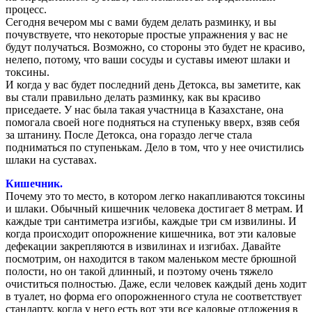
процесс.
Сегодня вечером мы с вами будем делать разминку, и вы
почувствуете, что некоторые простые упражнения у вас не
будут получаться. Возможно, со стороны это будет не красиво,
нелепо, потому, что ваши сосуды и суставы имеют шлаки и
токсины.
И когда у вас будет последний день Детокса, вы заметите, как
вы стали правильно делать разминку, как вы красиво
приседаете. У нас была такая участница в Казахстане, она
помогала своей ноге подняться на ступеньку вверх, взяв себя
за штанину. После Детокса, она гораздо легче стала
подниматься по ступенькам. Дело в том, что у нее очистились
шлаки на суставах.
Кишечник.
Почему это то место, в котором легко накапливаются токсины
и шлаки. Обычный кишечник человека достигает 8 метрам. И
каждые три сантиметра изгибы, каждые три см извилины. И
когда происходит опорожнение кишечника, вот эти каловые
дефекации закрепляются в извилинах и изгибах. Давайте
посмотрим, он находится в таком маленьком месте брюшной
полости, но он такой длинный, и поэтому очень тяжело
очиститься полностью. Даже, если человек каждый день ходит
в туалет, но форма его опорожненного стула не соответствует
стандарту, когда у него есть вот эти все каловые отложения в