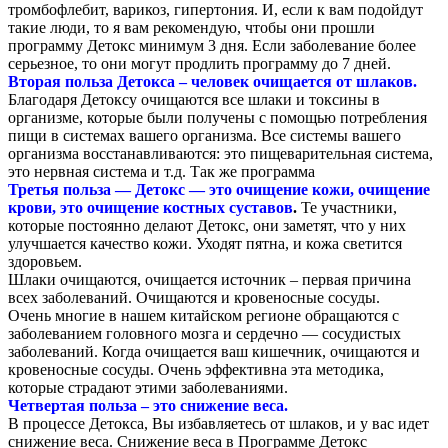
тромбофлебит, варикоз, гипертония. И, если к вам подойдут
такие люди, то я вам рекомендую, чтобы они прошли
программу Детокс минимум 3 дня. Если заболевание более
серьезное, то они могут продлить программу до 7 дней.
Вторая польза Детокса – человек очищается от шлаков.
Благодаря Детоксу очищаются все шлаки и токсины в
организме, которые были получены с помощью потребления
пищи в системах вашего организма. Все системы вашего
организма восстанавливаются: это пищеварительная система,
это нервная система и т.д. Так же программа
Третья польза — Детокс — это очищение кожи, очищение
крови, это очищение костных суставов
.
Те участники,
которые постоянно делают Детокс, они заметят, что у них
улучшается качество кожи. Уходят пятна, и кожа светится
здоровьем.
Шлаки очищаются, очищается источник – первая причина
всех заболеваний. Очищаются и кровеносные сосуды.
Очень многие в нашем китайском регионе обращаются с
заболеванием головного мозга и сердечно — сосудистых
заболеваний. Когда очищается ваш кишечник, очищаются и
кровеносные сосуды. Очень эффективна эта методика,
которые страдают этими заболеваниями.
Четвертая польза – это снижение веса.
В процессе Детокса, Вы избавляетесь от шлаков, и у вас идет
снижение веса. Снижение веса в Программе Детокс