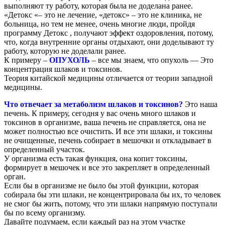
выполняют ту работу, которая была не доделана ранее.
«Детокс «– это не лечение, «детокс» – это не клиника, не
больница, но тем не менее, очень многие люди, пройдя
программу Детокс , получают эффект оздоровления, потому,
что, когда внутренние органы отдыхают, они доделывают ту
работу, которую не доделали ранее.
К примеру –
ОПУХОЛЬ
– все мы знаем, что опухоль — Это
концентрация шлаков и токсинов.
Теория китайской медицины отличается от теории западной
медицины.
Что отвечает за метаболизм шлаков и токсинов?
Это наша
печень. К примеру, сегодня у вас очень много шлаков и
токсинов в организме, ваша печень не справляется, она не
может полностью все очистить. И все эти шлаки, и токсины
не очищенные, печень собирает в мешочки и откладывает в
определенный участок.
У организма есть такая функция, она копит токсины,
формирует в мешочек и все это закрепляет в определенный
орган.
Если бы в организме не было бы этой функции, которая
собирала бы эти шлаки, не концентрировала бы их, то человек
не смог бы жить, потому, что эти шлаки напрямую поступали
бы по всему организму.
Давайте подумаем, если каждый раз на этом участке