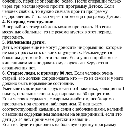
болезнью, перенес операцию, ослаб. После операции только
через три месяца нужно пройти программу Детокс. Если
человек слабый, то нужно сначала пройти программу
оздоровления. И только через три месяца программу Детокс.
4. В период менструации.
В первый и четвертый день можно проводить. Но если
месячные обильные, то не рекомендуется в этот период
проводить.
5. Маленьким детям.
Дети, которые еще не могут доносить информацию, которые
не могут рассказать о своих ощущениях. Рекомендуется
большим детям от 6 лет и старше. Если у него проблемы с
кишечником можно давать ему фруктозан. Фруктозан
ограничения нет.
6. Старые люди, к примеру 80 лет.
Если человек очень
старый, его должен сопровождать кто — то из семьи и у него
должно быть нормальное состояние.
Уменьшить дозировки: фруктозан по 4 пакетика, кальция по 1
пакету, остальные снизить дозировки на 50 процентов.
Если человек страдает , сахарным диабетом, необходимо
проводить под строгим наблюдением. И назначаем
соответствующий кальций, в связи с заболеваниями, кальций
с высоким содержанием заменяем на эндокринный, если это
дети до 14 лет, принимаем детский кальций.
Если вы будете проводить на большую группу программу