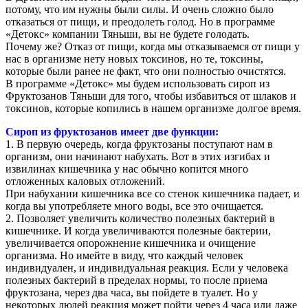
потому, что им нужны были силы. И очень сложно было
отказаться от пищи, и преодолеть голод. Но в программе
«Детокс» компании Тяньши, вы не будете голодать.
Почему же? Отказ от пищи, когда мы отказываемся от пищи у
нас в организме нету новых токсинов, но те, токсины,
которые были ранее не факт, что они полностью очистятся.
В программе «Детокс» мы будем использовать сироп из
Фруктозанов Тяньши для того, чтобы избавиться от шлаков и
токсинов, которые копились в нашем организме долгое время.
Сироп из фруктозанов имеет две функции:
1. В первую очередь, когда фруктозаны поступают нам в
организм, они начинают набухать. Вот в этих изгибах и
извилинах кишечника у нас обычно копится много
отложенных каловых отложений.
При набухании кишечника все со стенок кишечника падает, и
когда вы употребляете много воды, все это очищается.
2. Позволяет увеличить количество полезных бактерий в
кишечнике. И когда увеличиваются полезные бактерии,
увеличивается опорожнение кишечника и очищение
организма. Но имейте в виду, что каждый человек
индивидуален, и индивидуальная реакция. Если у человека
полезных бактерий в пределах нормы, то после приема
фруктозана, через два часа, вы пойдете в туалет. Но у
некоторых людей реакция может пойти через 4 часа или даже