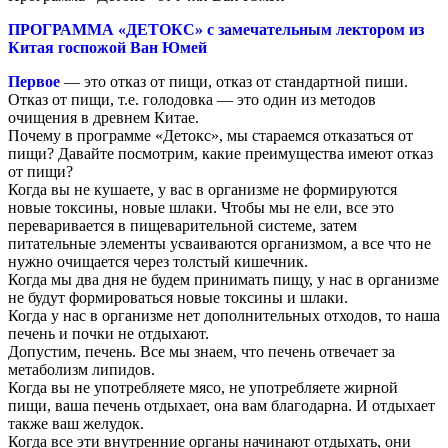
ПРОГРАММА «ДЕТОКС» с замечательным лектором из
Китая госпожой Ван Юмей
Первое
— это отказ от пищи, отказ от стандартной пиши.
Отказ от пищи, т.е. голодовка — это один из методов
очищения в древнем Китае.
Почему в программе «Детокс», мы стараемся отказаться от
пищи? Давайте посмотрим, какие преимущества имеют отказ
от пищи?
Когда вы не кушаете, у вас в организме не формируются
новые токсины, новые шлаки. Чтобы мы не ели, все это
переваривается в пищеварительной системе, затем
питательные элементы усваиваются организмом, а все что не
нужно очищается через толстый кишечник.
Когда мы два дня не будем принимать пищу, у нас в организме
не будут формироваться новые токсины и шлаки.
Когда у нас в организме нет дополнительных отходов, то наша
печень и почки не отдыхают.
Допустим, печень. Все мы знаем, что печень отвечает за
метаболизм липидов.
Когда вы не употребляете мясо, не употребляете жирной
пищи, ваша печень отдыхает, она вам благодарна. И отдыхает
также ваш желудок.
Когда все эти внутренние органы начинают отдыхать, они