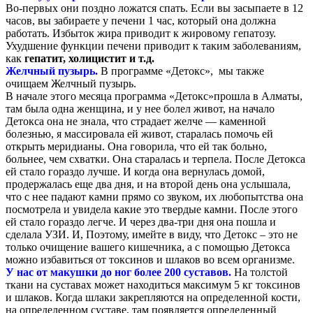
Во-первых они поздно ложатся спать. Если вы засыпаете в 12
часов, вы забираете у печени 1 час, который она должна
работать. Избыток жира приводит к жировому гепатозу.
Ухудшение функции печени приводит к таким заболеваниям,
как
гепатит, холицистит и т.д.
Желчный пузырь.
В программе «Детокс», мы также
очищаем Желчный пузырь.
В начале этого месяца программа «Детокс»прошла в Алматы,
там была одна женщина, и у нее болел живот, на начало
Детокса она не знала, что страдает желче — каменной
болезнью, я массировала ей живот, старалась помочь ей
открыть меридианы. Она говорила, что ей так больно,
больнее, чем схватки. Она старалась и терпела. После Детокса
ей стало гораздо лучше. И когда она вернулась домой,
продержалась еще два дня, и на второй день она услышала,
что с нее падают камни прямо со звуком, их любопытства она
посмотрела и увидела какие это твердые камни. После этого
ей стало гораздо легче. И через два-три дня она пошла и
сделала УЗИ. И, Поэтому, имейте в виду, что Детокс – это не
только очищение вашего кишечника, а с помощью Детокса
можно избавиться от токсинов и шлаков во всем организме.
У нас от макушки до ног более 200 суставов.
На толстой
ткани на суставах может находиться максимум 5 кг токсинов
и шлаков. Когда шлаки закрепляются на определенной кости,
на определенном суставе, там появляется определенный