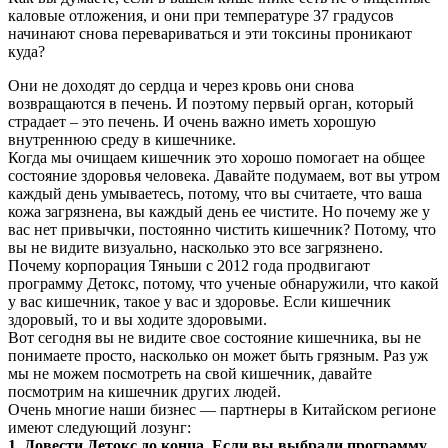
каловые отложения, и они при температуре 37 градусов
начинают снова перевариваться и эти токсины проникают
куда?
Они не доходят до сердца и через кровь они снова
возвращаются в печень. И поэтому первый орган, который
страдает – это печень. И очень важно иметь хорошую
внутреннюю среду в кишечнике.
Когда мы очищаем кишечник это хорошо помогает на общее
состояние здоровья человека. Давайте подумаем, вот вы утром
каждый день умываетесь, потому, что вы считаете, что ваша
кожа загрязнена, вы каждый день ее чистите. Но почему же у
вас нет привычки, постоянно чистить кишечник? Потому, что
вы не видите визуально, насколько это все загрязнено.
Почему корпорация Тяньши с 2012 года продвигают
программу Детокс, потому, что ученые обнаружили, что какой
у вас кишечник, такое у вас и здоровье. Если кишечник
здоровый, то и вы ходите здоровыми.
Вот сегодня вы не видите свое состояние кишечника, вы не
понимаете просто, насколько он может быть грязным. Раз уж
мы не можем посмотреть на свой кишечник, давайте
посмотрим на кишечник других людей.
Очень многие наши бизнес — партнеры в Китайском регионе
имеют следующий лозунг:
1. Довести Детокс до конца. Если вы выбрали программу