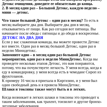
Детокс очищения, доведите ее обязательно до конца.
2. В месяц один раз – Большой Детокс, каждую неделю –
мини — детокс.
Что такое большой Детокс – один раз в месяц?
То есть в
месяц выбираете два дня. Выбираете два дня в месяц,
отказываетесь от пищи. Как раз сегодня вот пятница. Вы
начинаете после обеда с пятницы и до обеда в воскресенье.
ДЕТОКС НА ДВА ДНЯ
Если у вас слаженная команда, вы можете провести Детокс
все вместе. Один раз в месяц большой Детокс, один раз в
неделю Минидетокс.
Запомните одно – в месяц один раз большой Детокс
мероприятия, один раз в неделю
МиниДетокс.
Когда вы
проведете несколько этапов Детокс, это вам понравится,
потому, что вы почувствуете легкость. У меня всегда, когда я
еду в командировку, у меня всегда есть в чемодане Сироп из
фруктозанов.
К примеру 16 числа я приехала в Киргизию, и у меня был
один свободный день и я провела МиниДетокс.
Шлаки и токсины также могут быть и в легких.
Когда возникает в легких шлаки и токсины это приводит к
таким заболеваниям, как трахеит, тонзилит и другие бронхо-
легочные заболевания.