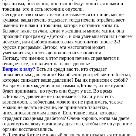
организма, постоянно, постоянно будут копиться шлаки и
токсины, это и есть источник опухоли.
Сегодня и завтра мы с вами отказываемся от пищи, мы не
кушаем, ваша печень отдыхает, тогда печень отрабатывает
именно те шлаки и токсины, которые остались когда то.
Бывают такие случаи, когда у женщины миома матки, она
проходит программу «Детокс», и она уменьшается или совсем
исчезает, или фиброзно-кистозная мастопатия, после 2-3
курсов программы Детокс, эта мастопатия может
уменьшиться, вплоть до полного исчезновения.
Потому, что именно в этот период печень справляется и
очищает все, что влияет на наше здоровье.
Вопрос к залу?
Есть ли среди вас те, кто страдает
повышенным давлением? Вы обычно употребляете таблетки,
которые снижают ваше давление? Вы их принесли с собой?
Во время прохождения программы «Детокс», их не нужно
будет принимать, но пусть они будут у вас. Во время
«Детокса», давление не поднимается. Если у вас есть
зависимость к таблеткам, можно их не принимать, так же
можно не делать инсулин, не принимать таблетки,
инсулинозависимым людям. Есть такие люди, которые
страдают сахарным диабетом? Очень хорошо, когда вы даете
отдохнуть вашему организму, для того, чтобы все внутренние
органы восстановились.
В Древнем Китае не каждый человек мог отказаться от пищи,