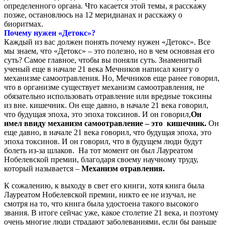
определенного органа. Что касается этой темы, я расскажу
позже, остановлюсь на 12 меридианах и расскажу о
биоритмах.
Почему нужен «Детокс»?
Каждый из вас должен понять почему нужен «Детокс». Все
мы знаем, что «Детокс» – это полезно, но в чем основная его
суть? Самое главное, чтобы вы поняли суть. Знаменитый
ученый еще в начале 21 века Мечников написал книгу о
механизме самоотравления. Но, Мечников еще ранее говорил,
что в организме существует механизм самоотравления, не
обязательно использовать отравление или вредные токсины
из вне. кишечник. Он еще давно, в начале 21 века говорил,
что будущая эпоха, это эпоха токсинов. И он говорил,
Он
имел ввиду механизм самоотравление – это
кишечник.
Он
еще давно, в начале 21 века говорил, что будущая эпоха, это
эпоха токсинов. И он говорил, что в будущем люди будут
болеть из-за шлаков. На тот момент он был Лауреатом
Нобелевской премии, благодаря своему научному труду,
который называется –
Механизм отравления.
К сожалению, к выходу в свет его книги, хотя книга была
Лауреатом Нобелевской премии, никто ее не изучал, не
смотря на то, что книга была удостоена такого высокого
звания. В итоге сейчас уже, какое столетие 21 века, и поэтому
очень многие люди страдают заболеваниями, если бы раньше