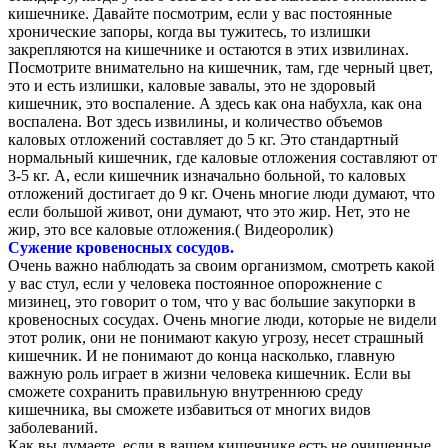
кишечнике. Давайте посмотрим, если у вас постоянные
хронические запоры, когда вы тужитесь, то излишки
закрепляются на кишечнике и остаются в этих извилинах.
Посмотрите внимательно на кишечник, там, где черный цвет,
это и есть излишки, каловые завалы, это не здоровый
кишечник, это воспаление. А здесь как она набухла, как она
воспалена. Вот здесь извилины, и количество объемов
каловых отложений составляет до 5 кг. Это стандартный
нормальный кишечник, где каловые отложения составляют от
3-5 кг. А, если кишечник изначально больной, то каловых
отложений достигает до 9 кг. Очень многие люди думают, что
если большой живот, они думают, что это жир. Нет, это не
жир, это все каловые отложения.( Видеоролик)
Сужение кровеносных сосудов.
Очень важно наблюдать за своим организмом, смотреть какой
у вас стул, если у человека постоянное опорожнение с
мизинец, это говорит о том, что у вас большие закупорки в
кровеносных сосудах. Очень многие люди, которые не видели
этот ролик, они не понимают какую угрозу, несет страшный
кишечник. И не понимают до конца насколько, главную
важную роль играет в жизни человека кишечник. Если вы
сможете сохранить правильную внутреннюю среду
кишечника, вы сможете избавиться от многих видов
заболеваний.
Как вы думаете, если в вашем кишечнике есть не очищенные