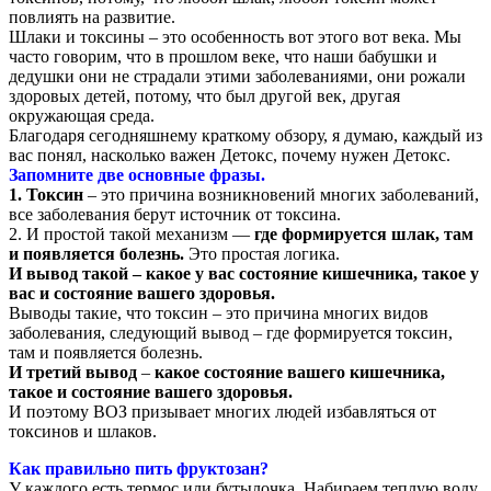
повлиять на развитие.
Шлаки и токсины – это особенность вот этого вот века. Мы
часто говорим, что в прошлом веке, что наши бабушки и
дедушки они не страдали этими заболеваниями, они рожали
здоровых детей, потому, что был другой век, другая
окружающая среда.
Благодаря сегодняшнему краткому обзору, я думаю, каждый из
вас понял, насколько важен Детокс, почему нужен Детокс.
Запомните две основные фразы.
1. Токсин
– это причина возникновений многих заболеваний,
все заболевания берут источник от токсина.
2. И простой такой механизм —
где формируется шлак, там
и появляется болезнь.
Это простая логика.
И вывод такой – какое у вас состояние кишечника, такое у
вас и состояние вашего здоровья.
Выводы такие, что токсин – это причина многих видов
заболевания, следующий вывод – где формируется токсин,
там и появляется болезнь.
И третий вывод
–
какое состояние вашего кишечника,
такое и состояние вашего здоровья.
И поэтому ВОЗ призывает многих людей избавляться от
токсинов и шлаков.
Как правильно пить фруктозан?
У каждого есть термос или бутылочка. Набираем теплую воду