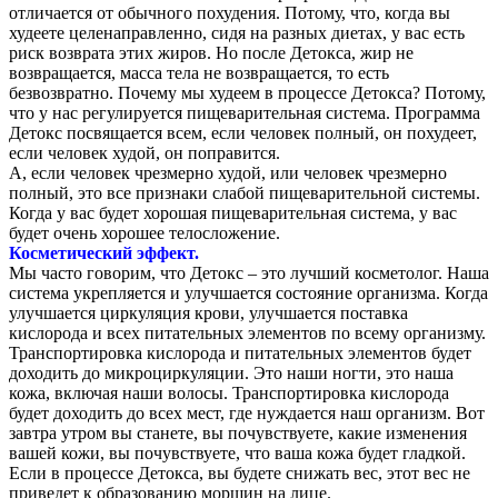
отличается от обычного похудения. Потому, что, когда вы
худеете целенаправленно, сидя на разных диетах, у вас есть
риск возврата этих жиров. Но после Детокса, жир не
возвращается, масса тела не возвращается, то есть
безвозвратно. Почему мы худеем в процессе Детокса? Потому,
что у нас регулируется пищеварительная система. Программа
Детокс посвящается всем, если человек полный, он похудеет,
если человек худой, он поправится.
А, если человек чрезмерно худой, или человек чрезмерно
полный, это все признаки слабой пищеварительной системы.
Когда у вас будет хорошая пищеварительная система, у вас
будет очень хорошее телосложение.
Косметический эффект.
Мы часто говорим, что Детокс – это лучший косметолог. Наша
система укрепляется и улучшается состояние организма. Когда
улучшается циркуляция крови, улучшается поставка
кислорода и всех питательных элементов по всему организму.
Транспортировка кислорода и питательных элементов будет
доходить до микроциркуляции. Это наши ногти, это наша
кожа, включая наши волосы. Транспортировка кислорода
будет доходить до всех мест, где нуждается наш организм. Вот
завтра утром вы станете, вы почувствуете, какие изменения
вашей кожи, вы почувствуете, что ваша кожа будет гладкой.
Если в процессе Детокса, вы будете снижать вес, этот вес не
приведет к образованию морщин на лице.