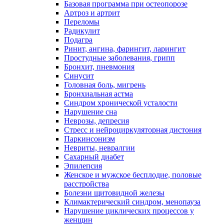
Базовая программа при остеопорозе
Артроз и артрит
Переломы
Радикулит
Подагра
Ринит, ангина, фарингит, ларингит
Простудные заболевания, грипп
Бронхит, пневмония
Синусит
Головная боль, мигрень
Бронхиальная астма
Синдром хронической усталости
Нарушение сна
Неврозы, депресия
Стресс и нейроциркуляторная дистония
Паркинсонизм
Невриты, невралгии
Сахарный диабет
Эпилепсия
Женское и мужское бесплодие, половые
расстройства
Болезни щитовидной железы
Климактерический синдром, менопауза
Нарушение циклических процессов у
женщин