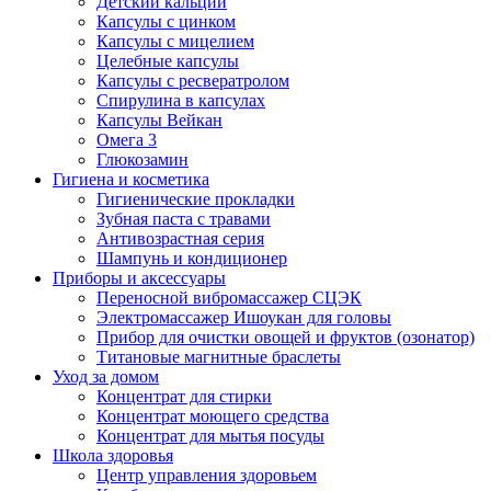
Детский кальций
Капсулы с цинком
Капсулы с мицелием
Целебные капсулы
Капсулы с ресвератролом
Спирулина в капсулах
Капсулы Вейкан
Омега 3
Глюкозамин
Гигиена и косметика
Гигиенические прокладки
Зубная паста с травами
Антивозрастная серия
Шампунь и кондиционер
Приборы и аксессуары
Переносной вибромассажер СЦЭК
Электромассажер Ишоукан для головы
Прибор для очистки овощей и фруктов (озонатор)
Титановые магнитные браслеты
Уход за домом
Концентрат для стирки
Концентрат моющего средства
Концентрат для мытья посуды
Школа здоровья
Центр управления здоровьем