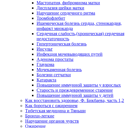
Мастопатия, фибромиома матки
Дисплазия шейки матки
Нарушение сердечного ритма
Тромбофлебит
Ишемическая болезнь сердца, стенокардия,
инфаркт миокарда
Сердечная слабость,(хроническая) сердечная
недостаточность
Гипертоническая болезнь
Инсульт
Инфекция мочевыводящих путей
Аденома простаты
Глаукома
Мочекаменная болезнь
Болезни сетчатки
Катаракта
Повышение иммунной защиты у взрослых
Старость и преждевременное старение
Повышение иммунной зашиты у детей
Как восстановить здоровье, Ф. Бикбаева, часть 1,2
Как бороться с ожирением
Тибетская медицина и Тяньши
Бронхи-легкие
Нарушение органов чувств
Ожирение