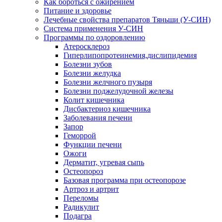
Как бороться с ожирением
Питание и здоровье
Лечебные свойства препаратов Тяньши (У-СИН)
Система применения У-СИН
Программы по оздоровлению
Атеросклероз
Гиперлипопротеинемия,дислипидемия
Болезни зубов
Болезни желудка
Болезни желчного пузыря
Болезни поджелудочной железы
Колит кишечника
Дисбактериоз кишечника
Заболевания печени
Запор
Геморрой
Функции печени
Ожоги
Дерматит, угревая сыпь
Остеопороз
Базовая программа при остеопорозе
Артроз и артрит
Переломы
Радикулит
Подагра