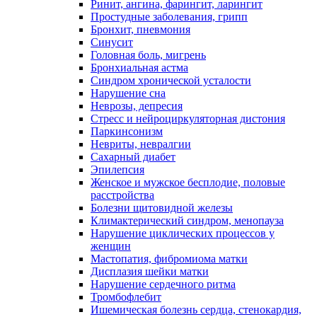
Ринит, ангина, фарингит, ларингит
Простудные заболевания, грипп
Бронхит, пневмония
Синусит
Головная боль, мигрень
Бронхиальная астма
Синдром хронической усталости
Нарушение сна
Неврозы, депресия
Стресс и нейроциркуляторная дистония
Паркинсонизм
Невриты, невралгии
Сахарный диабет
Эпилепсия
Женское и мужское бесплодие, половые
расстройства
Болезни щитовидной железы
Климактерический синдром, менопауза
Нарушение циклических процессов у
женщин
Мастопатия, фибромиома матки
Дисплазия шейки матки
Нарушение сердечного ритма
Тромбофлебит
Ишемическая болезнь сердца, стенокардия,