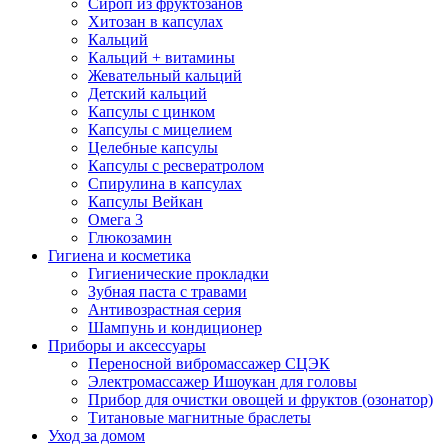
Сироп из фруктозанов
Хитозан в капсулах
Кальций
Кальций + витамины
Жевательный кальций
Детский кальций
Капсулы с цинком
Капсулы с мицелием
Целебные капсулы
Капсулы с ресвератролом
Спирулина в капсулах
Капсулы Вейкан
Омега 3
Глюкозамин
Гигиена и косметика
Гигиенические прокладки
Зубная паста с травами
Антивозрастная серия
Шампунь и кондиционер
Приборы и аксессуары
Переносной вибромассажер СЦЭК
Электромассажер Ишоукан для головы
Прибор для очистки овощей и фруктов (озонатор)
Титановые магнитные браслеты
Уход за домом