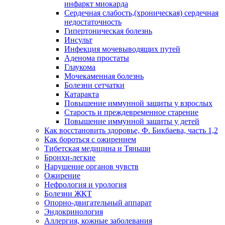
инфаркт миокарда
Сердечная слабость,(хроническая) сердечная
недостаточность
Гипертоническая болезнь
Инсульт
Инфекция мочевыводящих путей
Аденома простаты
Глаукома
Мочекаменная болезнь
Болезни сетчатки
Катаракта
Повышение иммунной защиты у взрослых
Старость и преждевременное старение
Повышение иммунной зашиты у детей
Как восстановить здоровье, Ф. Бикбаева, часть 1,2
Как бороться с ожирением
Тибетская медицина и Тяньши
Бронхи-легкие
Нарушение органов чувств
Ожирение
Нефрология и урология
Болезни ЖКТ
Опорно-двигательный аппарат
Эндокринология
Аллергия, кожные заболевания