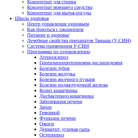
Концентрат для стирки
Концентрат моющего средства
Концентрат для мытья посуды
Школа здоровья
Центр управления здоровьем
Как бороться с ожирением
Питание и здоровье
Лечебные свойства препаратов Тяньши (У-СИН)
Система применения У-СИН
Программы по оздоровлению
Атеросклероз
Гиперлипопротеинемия,дислипидемия
Болезни зубов
Болезни желудка
Болезни желчного пузыря
Болезни поджелудочной железы
Колит кишечника
Дисбактериоз кишечника
Заболевания печени
Запор
Геморрой
Функции печени
Ожоги
Дерматит, угревая сыпь
Остеопороз