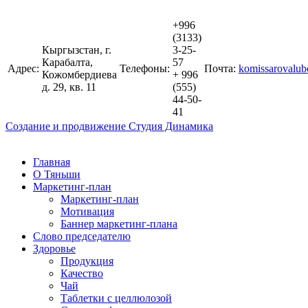
+996
(3133)
Кыргызстан, г.
3-25-
Карабалта,
57
Адрес:
Телефоны:
Почта:
komissarovalu
Кожомбердиева
+ 996
д. 29, кв. 11
(555)
44-50-
41
Создание и продвижение Студия Динамика
Главная
О Тяньши
Маркетинг-план
Маркетинг-план
Мотивация
Баннер маркетинг-плана
Слово председателю
Здоровье
Продукция
Качество
Чай
Таблетки с целлюлозой