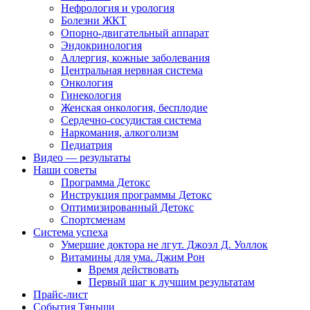
Нефрология и урология
Болезни ЖКТ
Опорно-двигательный аппарат
Эндокринология
Аллергия, кожные заболевания
Центральная нервная система
Онкология
Гинекология
Женская онкология, бесплодие
Сердечно-сосудистая система
Наркомания, алкоголизм
Педиатрия
Видео — результаты
Наши советы
Программа Детокс
Инструкция программы Детокс
Оптимизированный Детокс
Спортсменам
Система успеха
Умершие доктора не лгут. Джоэл Д. Уоллок
Витамины для ума. Джим Рон
Время действовать
Первый шаг к лучшим результатам
Прайс-лист
События Тяньши