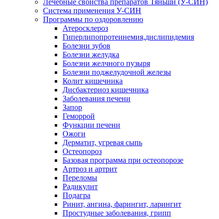
Лечебные свойства препаратов Тяньши (У-СИН)
Система применения У-СИН
Программы по оздоровлению
Атеросклероз
Гиперлипопротеинемия,дислипидемия
Болезни зубов
Болезни желудка
Болезни желчного пузыря
Болезни поджелудочной железы
Колит кишечника
Дисбактериоз кишечника
Заболевания печени
Запор
Геморрой
Функции печени
Ожоги
Дерматит, угревая сыпь
Остеопороз
Базовая программа при остеопорозе
Артроз и артрит
Переломы
Радикулит
Подагра
Ринит, ангина, фарингит, ларингит
Простудные заболевания, грипп