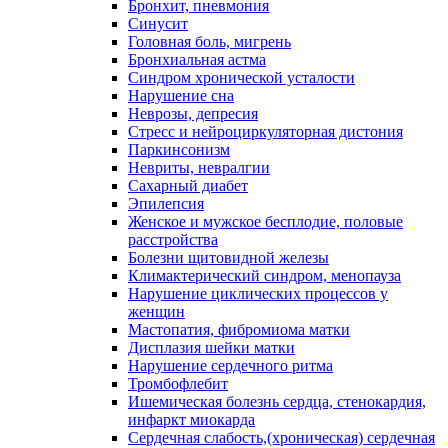
Бронхит, пневмония
Синусит
Головная боль, мигрень
Бронхиальная астма
Синдром хронической усталости
Нарушение сна
Неврозы, депресия
Стресс и нейроциркуляторная дистония
Паркинсонизм
Невриты, невралгии
Сахарный диабет
Эпилепсия
Женское и мужское бесплодие, половые
расстройства
Болезни щитовидной железы
Климактерический синдром, менопауза
Нарушение циклических процессов у
женщин
Мастопатия, фибромиома матки
Дисплазия шейки матки
Нарушение сердечного ритма
Тромбофлебит
Ишемическая болезнь сердца, стенокардия,
инфаркт миокарда
Сердечная слабость,(хроническая) сердечная