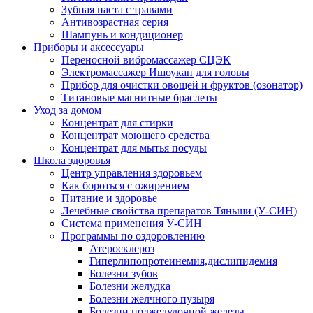
Зубная паста с травами
Антивозрастная серия
Шампунь и кондиционер
Приборы и аксессуары
Переносной вибромассажер СЦЭК
Электромассажер Ишоукан для головы
Прибор для очистки овощей и фруктов (озонатор)
Титановые магнитные браслеты
Уход за домом
Концентрат для стирки
Концентрат моющего средства
Концентрат для мытья посуды
Школа здоровья
Центр управления здоровьем
Как бороться с ожирением
Питание и здоровье
Лечебные свойства препаратов Тяньши (У-СИН)
Система применения У-СИН
Программы по оздоровлению
Атеросклероз
Гиперлипопротеинемия,дислипидемия
Болезни зубов
Болезни желудка
Болезни желчного пузыря
Болезни поджелудочной железы