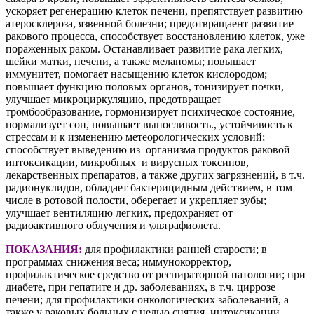
ускоряет регенерацию клеток печени, препятствует развитию
атеросклероза, язвенной болезни; предотвращаент развитие
ракового процесса, способствует восстановлению клеток, уже
пораженных раком. Останавливает развитие рака легких,
шейки матки, печени, а также меланомы; повышает
иммунитет, помогает насыщению клеток кислородом;
повышает функцию половых органов, тонизирует почки,
улучшает микроциркуляцию, предотвращает
тромбообразование, гормонизирует психическое состояние,
нормализует сон, повышает выносливость., устойчивость к
стрессам и к изменению метеорологических условий;
способствует выведению из организма продуктов раковой
интоксикации, микробных и вирусных токсинов,
лекарственных препаратов, а также других загрязнений, в т.ч.
радионуклидов, обладает бактерицидным действием, в том
числе в ротовой полости, оберегает и укрепляет зубы;
улучшает вентиляцию легких, предохраняет от
радиоактивного облучения и ультрафиолета.
ПОКАЗАНИЯ:
для профилактики ранней старости; в
программах снижения веса; иммунокорректор,
профилактическое средство от респираторной патологии; при
диабете, при гепатите и др. заболеваниях, в т.ч. циррозе
печени; для профилактики онкологических заболеваний, а
также у раковых больных с целью снятия интоксикации,