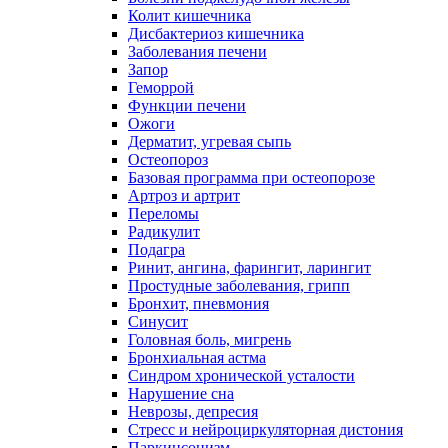
Колит кишечника
Дисбактериоз кишечника
Заболевания печени
Запор
Геморрой
Функции печени
Ожоги
Дерматит, угревая сыпь
Остеопороз
Базовая программа при остеопорозе
Артроз и артрит
Переломы
Радикулит
Подагра
Ринит, ангина, фарингит, ларингит
Простудные заболевания, грипп
Бронхит, пневмония
Синусит
Головная боль, мигрень
Бронхиальная астма
Синдром хронической усталости
Нарушение сна
Неврозы, депресия
Стресс и нейроциркуляторная дистония
Паркинсонизм