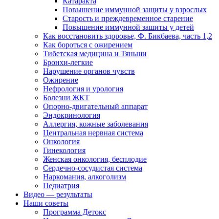
Катаракта
Повышение иммунной защиты у взрослых
Старость и преждевременное старение
Повышение иммунной зашиты у детей
Как восстановить здоровье, Ф. Бикбаева, часть 1,2
Как бороться с ожирением
Тибетская медицина и Тяньши
Бронхи-легкие
Нарушение органов чувств
Ожирение
Нефрология и урология
Болезни ЖКТ
Опорно-двигательный аппарат
Эндокринология
Аллергия, кожные заболевания
Центральная нервная система
Онкология
Гинекология
Женская онкология, бесплодие
Сердечно-сосудистая система
Наркомания, алкоголизм
Педиатрия
Видео — результаты
Наши советы
Программа Детокс