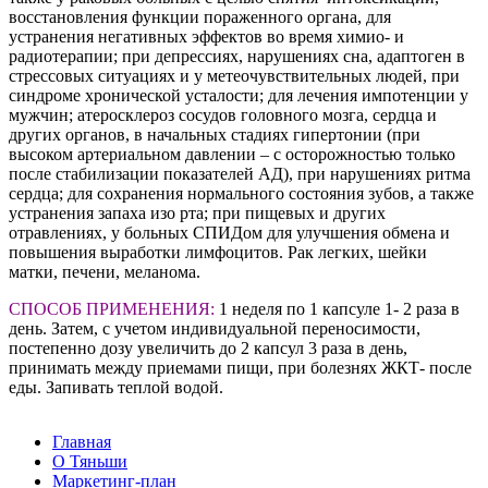
восстановления функции пораженного органа, для
устранения негативных эффектов во время химио- и
радиотерапии; при депрессиях, нарушениях сна, адаптоген в
стрессовых ситуациях и у метеочувствительных людей, при
синдроме хронической усталости; для лечения импотенции у
мужчин; атеросклероз сосудов головного мозга, сердца и
других органов, в начальных стадиях гипертонии (при
высоком артериальном давлении – с осторожностью только
после стабилизации показателей АД), при нарушениях ритма
сердца; для сохранения нормального состояния зубов, а также
устранения запаха изо рта; при пищевых и других
отравлениях, у больных СПИДом для улучшения обмена и
повышения выработки лимфоцитов. Рак легких, шейки
матки, печени, меланома.
СПОСОБ ПРИМЕНЕНИЯ:
1 неделя по 1 капсуле 1- 2 раза в
день. Затем, с учетом индивидуальной переносимости,
постепенно дозу увеличить до 2 капсул 3 раза в день,
принимать между приемами пищи, при болезнях ЖКТ- после
еды. Запивать теплой водой.
Главная
О Тяньши
Маркетинг-план