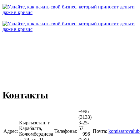
Контакты
+996
(3133)
Кыргызстан, г.
3-25-
Карабалта,
57
Адрес:
Телефоны:
Почта:
komissarovalu
Кожомбердиева
+ 996
д. 29, кв. 11
(555)