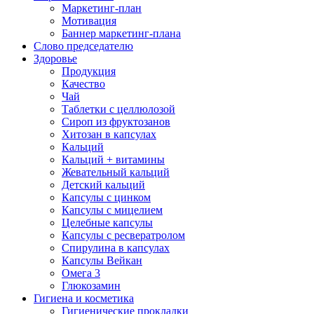
Маркетинг-план
Мотивация
Баннер маркетинг-плана
Слово председателю
Здоровье
Продукция
Качество
Чай
Таблетки с целлюлозой
Сироп из фруктозанов
Хитозан в капсулах
Кальций
Кальций + витамины
Жевательный кальций
Детский кальций
Капсулы с цинком
Капсулы с мицелием
Целебные капсулы
Капсулы с ресвератролом
Спирулина в капсулах
Капсулы Вейкан
Омега 3
Глюкозамин
Гигиена и косметика
Гигиенические прокладки