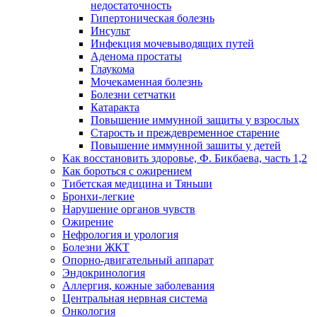
недостаточность
Гипертоническая болезнь
Инсульт
Инфекция мочевыводящих путей
Аденома простаты
Глаукома
Мочекаменная болезнь
Болезни сетчатки
Катаракта
Повышение иммунной защиты у взрослых
Старость и преждевременное старение
Повышение иммунной зашиты у детей
Как восстановить здоровье, Ф. Бикбаева, часть 1,2
Как бороться с ожирением
Тибетская медицина и Тяньши
Бронхи-легкие
Нарушение органов чувств
Ожирение
Нефрология и урология
Болезни ЖКТ
Опорно-двигательный аппарат
Эндокринология
Аллергия, кожные заболевания
Центральная нервная система
Онкология