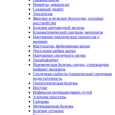
Невриты, невралгии
Сахарный диабет
Эпилепсия
Женское и мужское бесплодие, половые
расстройства
Болезни щитовидной железы
Климактерический синдром, менопауза
Нарушение циклических процессов у
женщин
Мастопатия, фибромиома матки
Дисплазия шейки матки
Нарушение сердечного ритма
Тромбофлебит
Ишемическая болезнь сердца, стенокардия,
инфаркт миокарда
Сердечная слабость,(хроническая) сердечная
недостаточность
Гипертоническая болезнь
Инсульт
Инфекция мочевыводящих путей
Аденома простаты
Глаукома
Мочекаменная болезнь
Болезни сетчатки