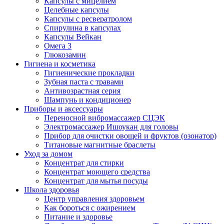
Капсулы с мицелием
Целебные капсулы
Капсулы с ресвератролом
Спирулина в капсулах
Капсулы Вейкан
Омега 3
Глюкозамин
Гигиена и косметика
Гигиенические прокладки
Зубная паста с травами
Антивозрастная серия
Шампунь и кондиционер
Приборы и аксессуары
Переносной вибромассажер СЦЭК
Электромассажер Ишоукан для головы
Прибор для очистки овощей и фруктов (озонатор)
Титановые магнитные браслеты
Уход за домом
Концентрат для стирки
Концентрат моющего средства
Концентрат для мытья посуды
Школа здоровья
Центр управления здоровьем
Как бороться с ожирением
Питание и здоровье