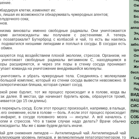
шение.
Ож
бардируя клетки, изменяют их:
Не
 лишая их возможности обнаруживать чужеродных агентов;
Бо
лудочного сока;
Оп
нов.
аппа
анизма виноваты именно свободные радикалы. Они уничтожаются
Эн
норме антиоксиданты мы получаем с растениями. А теперь
Ал
ы позавтракали? Бутерброд с колбасой и чай, то есть вы наелись
 подхватился низшими липидами и поплыл в сосуды. В сосудах есть
забо
 обмен.
Це
зуются под воздействием плохой экологии, стрессов. Организм, не
Он
, уничтожает свободные радикалы витамином С, находящимся в
Ги
поры расширяются, и через эти поры в стенку сосуда проникает
Же
ступает команда на уничтожение внедрившейся молекулы.
бесп
уничтожить и убрать чужеродные тела. Соединяясь с молекулами
Се
 большой комплекс, который из стенки сосуда вывести невозможно. В
На
клеротическая бляшка, которая сужает сосуд.
Пе
зкой реке бурлит, тот же процесс происходит и в голове, когда вы
ВИД
ак далее. В местах, где начинает бурлить кровь, образуется тромб,
НАШ
ивается (до 15 см длины).
СИС
 перекрыть сосуд. Если этот процесс произошёл, например, в пальце,
ПРА
его онемение, если в голове — боль. А если этот процесс происходит
 инфаркт, в сосуде головного мозга — инсульт. А всё началось с
СОБ
логии и стрессов. Что в таком случае надо делать? Врачи обычно
СОТ
оксиданты. Мы же с вами будем делать иначе.
 Чай для снижения липидов — Антилипидный чай. Антилипидный чай
ализующим уровень липидов, и великолепным гепатопротектором, то
По