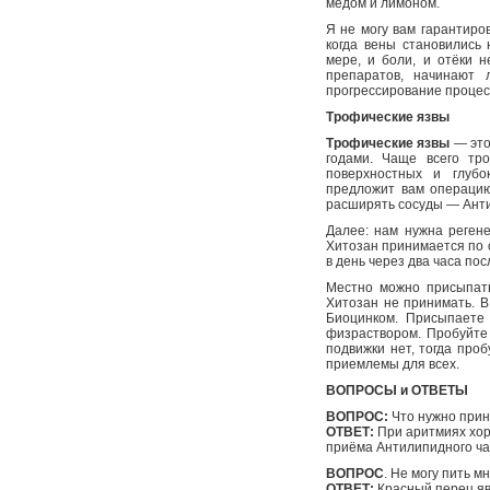
мёдом и лимоном.
Я не могу вам гарантиров
когда вены становились
мере, и боли, и отёки 
препаратов, начинают 
прогрессирование процес
Трофические язвы
Трофические язвы
— это
годами. Чаще всего тр
поверхностных и глубо
предложит вам операцию
расширять сосуды — Анти
Далее: нам нужна реген
Хитозан принимается по о
в день через два часа пос
Местно можно присыпать
Хитозан не принимать. 
Биоцинком. Присыпаете 
физраствором. Пробуйте
подвижки нет, тогда про
приемлемы для всех.
ВОПРОСЫ и ОТВЕТЫ
ВОПРОС:
Что нужно прин
ОТВЕТ:
При аритмиях хор
приёма Антилипидного ча
ВОПРОС
. Не могу пить м
ОТВЕТ:
Красный перец явл