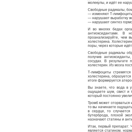
молекулы, и идёт ее нару
Свободные радикалы, бом
— изменяют Т-лимфоциты,
— нарушают выработку же
— нарушают синтез гормо
И во многих бедах орг
антиоксидантами. В 
проанализируйте, чем в
холестерина. Холестерин
поры, через которые идёт
Свободные радикалы обра
получив антиоксиданты
сосудах. В результате 
холестерин. Из мозга по
Т-лимфоциты стремятся 
холестерина, образуется
итоге формируется атерос
Вы знаете, что вода в у
ощущаете шум, свист и т
который постоянно увелич
Тромб может оторваться и
то вы начинаете ощущать 
в сердце, то случается
бутерброда, плохой эко
назначают статины и анти
Итак, первый препарат:
является статином, норм