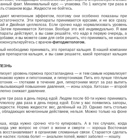
занный факт. Минимальный курс — упаковка. По 1 капсуле три раза в
ать стаканом воды. Жидкости не бойтесь.
адают мочегонным эффектом, поэтому они особенно показаны при
остаточности. Эти препараты принимаются курсами, и не все сразу.
ай и Двойная целлюлоза. Если срочно надо нормализовать уровень
 Затем принимается Хитозан. Вообще это всё индивидуально. Я вам
епараты действуют, а вы сами решайте, что надо в первую очередь, а
добавки, и вы можете сами для себя решить, что принимать, не нанося
роконсультируйтесь с врачом-
фитодиетологом.
рый необходимо принимать, это препарат кальция. В нашей компании
дов препаратов кальция, и вы сами решаете, какой препарат кальция
ЛЕЗНЬ
лизует уровень гормона простагландина — и тем самым нормализует
наково нужен и гипотоникам, и гипертоникам. Пить его лучше тёплым
потоник — глотками в течение дня, гипертоники могут за раз выпить
, вызывающий повышение давления, — ионы хлора. Хитозан — второй
олепно снижает давление.
ле три раза в день перед едой. Людям после 60-ти нужно принимать
люлозу два раза в день перед едой. Если у вас появились запоры,
идкости. Норма жидкости: вес, делённый на 20. Однако пить столько
, обладающих мочегонным действием, нельзя. Можно только на фоне
а, когда нужно срочно что-то купировать. А в тех случаях, когда
 когда уже вопрос не стоит о жизни и смерти — хороша Восточная
а восстанавливает в организме сломанные связи. Старается сделать
не наспех: голова болит — анальгин попей, живот заболел — ношпу.