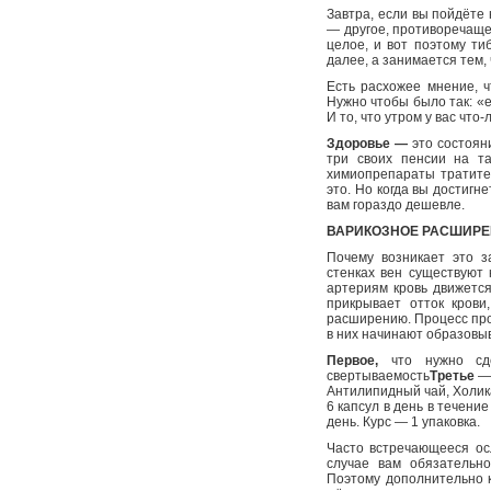
Завтра, если вы пойдёте 
— другое, противоречащ
целое, и вот поэтому тиб
далее, а занимается тем,
Есть расхожее мнение, чт
Нужно чтобы было так: «е
И то, что утром у вас что
Здоровье —
это состояни
три своих пенсии на т
химиопрепараты тратите 
это. Но когда вы достигн
вам гораздо дешевле.
ВАРИКОЗНОЕ РАСШИРЕ
Почему возникает это з
стенках вен существуют 
артериям кровь движется 
прикрывает отток крови
расширению. Процесс прог
в них начинают образовы
Первое,
что нужно сде
свертываемость
Третье
—
Антилипидный чай, Холик
6 капсул в день в течени
день. Курс — 1 упаковка.
Часто встречающееся ос
случае вам обязательно
Поэтому дополнительно к