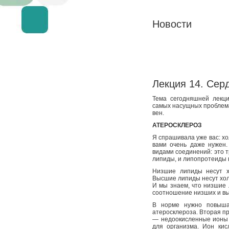
Новости
Лекция 14. Сер
Тема сегодняшней лекц
самых насущных проблема
вен.
АТЕРОСКЛЕРОЗ
Я спрашивала уже вас: хо
вами очень даже нужен.
видами соединений: это 
липиды, и липопротеиды 
Низшие липиды несут хо
Высшие липиды несут холе
И мы знаем, что низшие 
соотношение низших и в
В норме нужно повышат
атеросклероза. Вторая п
— недоокисленные ионы к
для организма. Ион кис