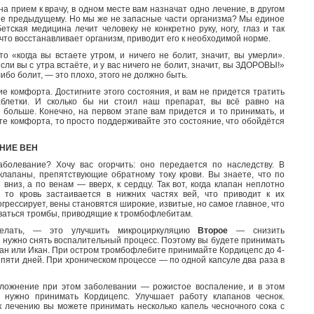
на прием к врачу, в одном месте вам назначат одно лечение, в другом
ее предыдущему. Но мы же не запасные части организма? Мы единое
етская медицина лечит человеку не конкретно руку, ногу, глаз и так
 что восстанавливает организм, приводит его к необходимой норме.
о «когда вы встаете утром, и ничего не болит, значит, вы умерли».
сли вы с утра встаёте, и у вас ничего не болит, значит, вы ЗДОРОВЫ!»
-либо болит, — это плохо, этого не должно быть.
е комфорта. Достигните этого состояния, и вам не придется тратить
аблетки. И сколько бы ни стоил наш препарат, вы всё равно на
больше. Конечно, на первом этапе вам придется и то принимать, и
ете комфорта, то просто поддерживайте это состояние, что обойдётся
НИЕ ВЕН
аболевание? Хочу вас огорчить: оно передается по наследству. В
клапаны, препятствующие обратному току крови. Вы знаете, что по
вниз, а по венам — вверх, к сердцу. Так вот, когда клапан неплотно
, то кровь застаивается в нижних частях вей, что приводит к их
рессирует, вены становятся широкие, извитые, но самое главное, что
ваться тромбы, приводящие к тромбофлебитам.
лать, — это улучшить микроциркуляцию
Второе
— снизить
 нужно снять воспалительный процесс. Поэтому вы будете принимать
ан или Икан. При остром тромбофлебите принимайте Кордицепс до 4-
е пяти дней. При хроническом процессе — по одной капсуле два раза в
ложнение при этом заболевании — рожистое воспаление, и в этом
 нужно принимать Кордицепс. Улучшает работу клапанов чеснок.
 лечению вы можете принимать несколько капель чесночного сока с