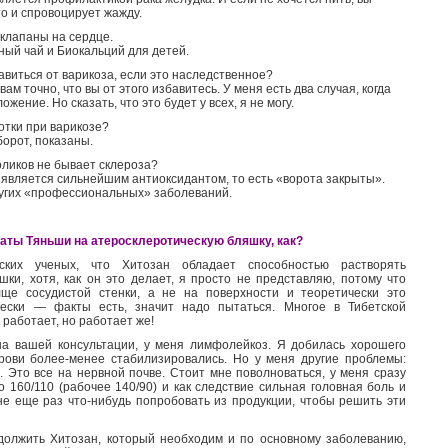
то и спровоцирует жажду.
клапаны на сердце.
ый чай и Биокальций для детей.
авиться от варикоза, если это наследственное?
вам точно, что вы от этого избавитесь. У меня есть два случая, когда
жение. Но сказать, что это будет у всех, я не могу.
отки при варикозе?
орот, показаны.
оликов не бывает склероза?
 является сильнейшим антиоксидантом, то есть «ворота закрыты».
других «профессиональных» заболеваний.
аты Тяньши на атеросклеротическую бляшку, как?
ских ученых, что Хитозан обладает способностью растворять
шки, хотя, как он это делает, я просто не представляю, потому что
ще сосудистой стенки, а не на поверхности и теоретически это
чески — факты есть, значит надо пытаться. Многое в Тибетской
 работает, но работает же!
на вашей консультации, у меня лимфолейкоз. Я добилась хорошего
крови более-менее стабилизировались. Но у меня другие проблемы:
. Это все на нервной почве. Стоит мне поволноваться, у меня сразу
 160/110 (рабочее 140/90) и как следствие сильная головная боль и
е еще раз что-нибудь попробовать из продукции, чтобы решить эти
должить Хитозан, который необходим и по основному заболеванию,