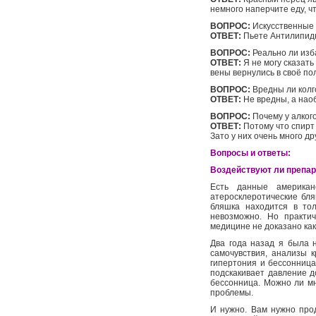
немного наперчите еду, ч
ВОПРОС:
Искусственные 
ОТВЕТ:
Пьете Антилипидн
ВОПРОС:
Реально ли изб
ОТВЕТ:
Я не могу сказать 
вены вернулись в своё поло
ВОПРОС:
Вредны ли колг
ОТВЕТ:
Не вредны, а наоб
ВОПРОС:
Почему у алког
ОТВЕТ:
Потому что спирт
Зато у них очень много 
Вопросы и ответы:
Воздействуют ли препар
Есть данные американ
атеросклеротические бля
бляшка находится в тол
невозможно. Но практи
медицине не доказано как
Два года назад я была 
самочувствия, анализы 
гипертония и бессонница
подскакивает давление до
бессонница. Можно ли мн
проблемы.
И нужно. Вам нужно про