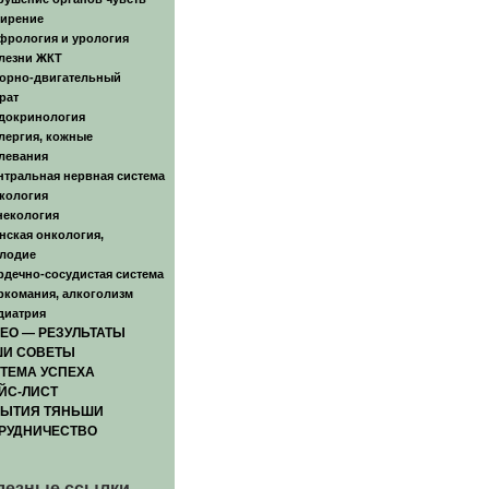
ирение
фрология и урология
лезни ЖКТ
орно-двигательный
рат
докринология
лергия, кожные
левания
нтральная нервная система
кология
некология
нская онкология,
лодие
рдечно-сосудистая система
ркомания, алкоголизм
диатрия
ЕО — РЕЗУЛЬТАТЫ
И СОВЕТЫ
ТЕМА УСПЕХА
ЙС-ЛИСТ
ЫТИЯ ТЯНЬШИ
РУДНИЧЕСТВО
лезные ссылки