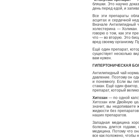
бляшки. Это научно дока
день перед едой, и запив
Все эти препараты обл
асцитах и сердечной нед
Вначале Антилипидный ч
холестерина — Холикан.
говорю о том, как эти пр
что — во вторую. Это био
вред своему организму. П
Ещё один препарат, кото
существует несколько ви
вам нужен.
ГИПЕРТОНИЧЕСКАЯ БО
Антилипидный чай норма
давление. Поэтому он оди
и понемногу. Если вы ги
стакан. Ещё один фактор
препарат, который велик
Хитозан
— по одной капсу
Хитозан или Двойную цел
значит, вы недопиваете ж
жидкости без препаратов
наших препаратов.
Западная медицина хорош
болезнь длится годами,
медицина. Потому что он
все как положено, чтобы 