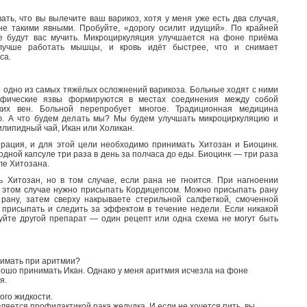
ать, что вы вылечите ваш варикоз, хотя у меня уже есть два случая,
 не такими явными. Пробуйте, «дорогу осилит идущий». По крайней
не будут вас мучить. Микроциркуляция улучшается на фоне приёма
лучше работать мышцы, и кровь идёт быстрее, что и снимает
са.
 одно из самых тяжёлых осложнений варикоза. Больные ходят с ними
офические язвы формируются в местах соединения между собой
ких вен. Больной перепробует многое. Традиционная медицина
. А что будем делать мы? Мы будем улучшать микроциркуляцию и
липидный чай, Икан или Холикан.
ерация, и для этой цели необходимо принимать Хитозан и Биоцинк.
дной капсуле три раза в день за полчаса до еды. Биоцинк — три раза
ле Хитозана.
 Хитозан, но в том случае, если рана не гноится. При нагноении
В этом случае нужно присыпать Кордицепсом. Можно присыпать рану
рану, затем сверху накрываете стерильной салфеткой, смоченной
 присыпать и следить за эффектом в течение недели. Если никакой
буйте другой препарат — один рецепт или одна схема не могут быть
имать при аритмии?
ошо принимать Икан. Однако у меня аритмия исчезла на фоне
я.
ного жидкости.
яется профилактикой рака желудка. И если не хочется пить, вы