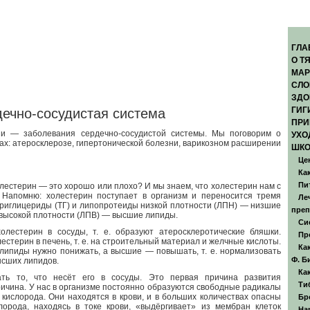
ГЛА
О Т
МАР
СЛО
ЗДО
ГИГ
дечно-сосудистая система
ПРИ
ии — заболевания сердечно-сосудистой системы. Мы поговорим о
УХО
х: атеросклерозе, гипертонической болезни, варикозном расширении
ШКО
Це
Ка
Пи
лестерин — это хорошо или плохо? И мы знаем, что холестерин нам с
 Напомню: холестерин поступает в организм и переносится тремя
Ле
триглицериды (ТГ) и липопротеиды низкой плотности (ЛПН) — низшие
преп
высокой плотности (ЛПВ) — высшие липиды.
Си
лестерин в сосуды, т. е. образуют атеросклеротические бляшки.
Пр
стерин в печень, т. е. на строительный материал и желчные кислоты.
Ка
липиды нужно понижать, а высшие — повышать, т. е. нормализовать
Ф. Б
ысших липидов.
Ка
ь то, что несёт его в сосуды. Это первая причина развития
Ти
ричина. У нас в организме постоянно образуются свободные радикалы
ислорода. Они находятся в крови, и в больших количествах опасны
Бр
лорода, находясь в токе крови, «выдёргивает» из мембран клеток
На