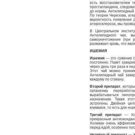
есть восстановителем т
простагландина, следоват
до нормы. Антилипидный 
По теории Черезова, ате
вероятность появления р
атеросклероза, мы прово
В Центральном инстит
Антилипидного чая, в
самоуничтожение (при р
разжижает кровь, что яв
ИШЕМИЯ
Ишемия
— это сужение с
постоянно. Пакет заварив
через день три раза в не
Этот чай можно приним
Антилипидный чай завар
каждому по стакану.
Второй препарат
, котор
организма переработ
вырабатываться липопр
назначению. Также это
эстрогены. Двойная це
климаксе, то есть для но
Третий препарат
— Холи
прекрасным антиоксидан
Холикан очень эффективн
перед едой, особенно пос
Четвёртый препарат
— Х