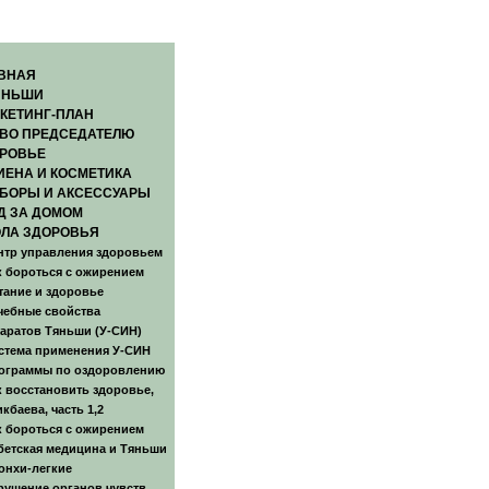
ВНАЯ
ЯНЬШИ
КЕТИНГ-ПЛАН
ВО ПРЕДСЕДАТЕЛЮ
РОВЬЕ
ИЕНА И КОСМЕТИКА
БОРЫ И АКСЕССУАРЫ
Д ЗА ДОМОМ
ЛА ЗДОРОВЬЯ
нтр управления здоровьем
к бороться с ожирением
тание и здоровье
чебные свойства
аратов Тяньши (У-СИН)
стема применения У-СИН
ограммы по оздоровлению
к восстановить здоровье,
икбаева, часть 1,2
к бороться с ожирением
бетская медицина и Тяньши
онхи-легкие
рушение органов чувств