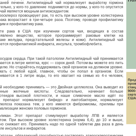
каней печени. Антилипидный чай нормализует выработку гормона
ельно, у кого-то давление поднимется до нормы, у кого-то опустится
чай является мощным антиоксидантом.
росклероз провоцирует рак, то есть при высоком уровне холестерина
ака возрастает в три-четыре раза. Поэтому, проводя профилактику
дим и профилактику рака.
уте рака в США при изучении сортов чая, входящих в состав
ыявлено вещество, которое программирует раковые клетки на
аке желудка, предстательной железы и кожи). Антилипидный чай
ляется профилактикой инфаркта, инсульта, тромбофлебита.
осудов сердца. При такой патологии Антилипидный чай принимается
ается в литре кипятка, курс — сорок дней. Потом вы можете его пить
делю. Но старайтесь поддерживать свой организм на должном уровне.
ать с любой едой, главное, чтобы он попал в организм. Если
ивается в 1 литре воды, то его хватает на семью из 4-х человек,
Прод
пров
ый необходимо принимать — это Двойная целлюлоза. Она выводит из
стан
9000
анные желчные кислоты. Следовательно, начинает больше
серт
отеидов высокой плотности, и наше сливочное масло идёт по
США
т препарат нормализует бифидо- и лактобактерии, нормализует
ллюлоза показана тем, у кого имеются фибромиомы, приливы при
рмализации женских половых гормонов.
кан. Этот препарат стимулирует выработку ЛПВ и является
том. При высоком уровне холестерина (норма 6,4), до 10 и выше,
о снижает его. Принимать надо по одной таблетке два раза в день
ле инсультов и инфарктов.
итозан, обладающий способностью растворять атеросклеротические