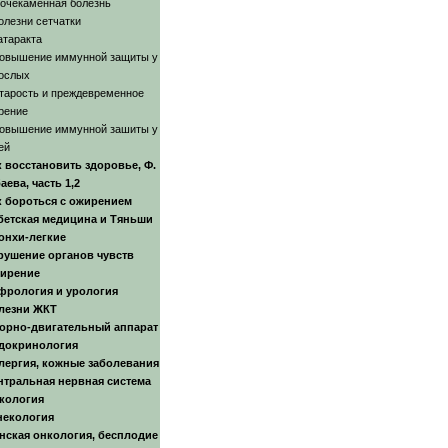
очекаменная болезнь
олезни сетчатки
атаракта
овышение иммунной защиты у
ослых
тарость и преждевременное
рение
овышение иммунной зашиты у
ей
к восстановить здоровье, Ф.
аева, часть 1,2
к бороться с ожирением
бетская медицина и Тяньши
онхи-легкие
рушение органов чувств
ирение
фрология и урология
лезни ЖКТ
орно-двигательный аппарат
докринология
лергия, кожные заболевания
нтральная нервная система
кология
некология
нская онкология, бесплодие