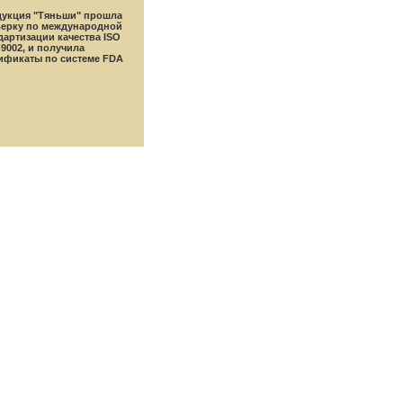
укция "Тяньши" прошла
ерку по международной
дартизации качества ISO
-9002, и получила
ификаты по системе FDA