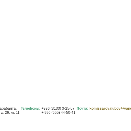
Карабалта,
Телефоны:
+996 (3133) 3-25-57
Почта:
komissarovalubov@yand
. 29, кв. 11
+ 996 (555) 44-50-41