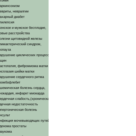
тония
аркинсонизм
евриты, невралгии
ахарный диабет
пилепсия
енское и мужское бесплодие,
овые расстройства
олезни щитовидной железы
лимактерический синдром,
опауза
арушение циклических процессов у
нщин
астопатия, фибромиома матки
исплазия шейки матки
арушение сердечного ритма
ромбофлебит
шемическая болезнь сердца,
нокардия, инфаркт миокарда
ердечная слабость,(хроническая)
дечная недостаточность
ипертоническая болезнь
нсульт
нфекция мочевыводящих путей
денома простаты
лаукома