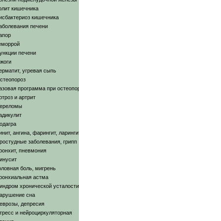
олит кишечника
исбактериоз кишечника
аболевания печени
апор
еморрой
ункции печени
жоги
ерматит, угревая сыпь
стеопороз
азовая программа при остеопорозе
ртроз и артрит
ереломы
адикулит
одагра
инит, ангина, фарингит, ларингит
ростудные заболевания, грипп
ронхит, пневмония
инусит
оловная боль, мигрень
ронхиальная астма
индром хронической усталости
арушение сна
еврозы, депресия
тресс и нейроциркуляторная