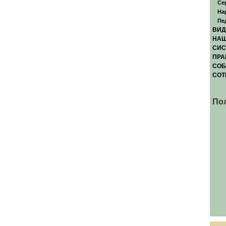
Се
На
Пе
ВИД
НАШ
СИС
ПРА
СОБ
СОТ
По