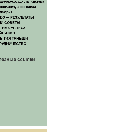
рдечно-сосудистая система
ркомания, алкоголизм
диатрия
ЕО — РЕЗУЛЬТАТЫ
И СОВЕТЫ
ТЕМА УСПЕХА
ЙС-ЛИСТ
ЫТИЯ ТЯНЬШИ
РУДНИЧЕСТВО
лезные ссылки