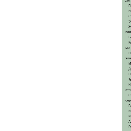
дис
П
Н
С
Э
Ж
пол
Б
К
мен
Н
же
М
Д
Н
Т
И
сте
С
сер
Г
И
И
А
Г