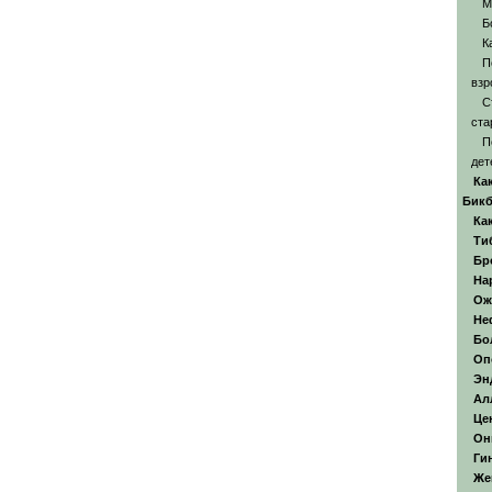
М
Б
К
П
взр
С
ста
П
дет
Ка
Бикб
Ка
Ти
Бр
На
Ож
Не
Бо
Оп
Эн
Ал
Це
Он
Ги
Же