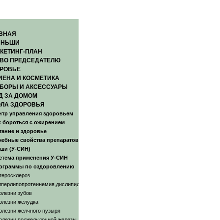
ВНАЯ
ЯНЬШИ
КЕТИНГ-ПЛАН
ВО ПРЕДСЕДАТЕЛЮ
РОВЬЕ
ИЕНА И КОСМЕТИКА
БОРЫ И АКСЕССУАРЫ
Д ЗА ДОМОМ
ЛА ЗДОРОВЬЯ
нтр управления здоровьем
к бороться с ожирением
тание и здоровье
чебные свойства препаратов
ши (У-СИН)
стема применения У-СИН
ограммы по оздоровлению
теросклероз
иперлипопротеинемия,дислипидемия
олезни зубов
олезни желудка
олезни желчного пузыря
олезни поджелудочной железы