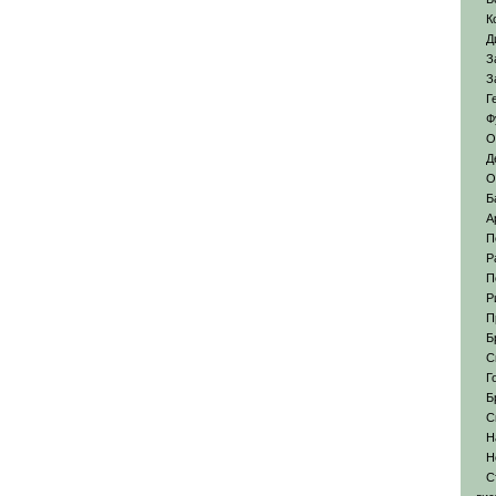
К
Д
З
З
Г
Ф
О
Д
О
Б
А
П
Р
П
Р
П
Б
С
Г
Б
С
Н
Н
С