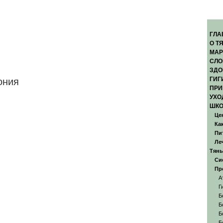
ГЛА
О Т
МАР
СЛО
ЗДО
ГИГ
ония
ПРИ
УХО
ШКО
Це
Ка
Пи
Ле
Тянь
Си
Пр
А
Г
Б
Б
Б
Б