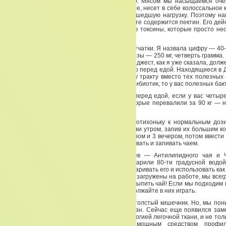
чем-нибудь. Что мы едим — мы едим мясо. Мясом мы насыщаемся оче
животных, особенно живущих в нашей полосе, несет в себе колоссальное к
И печень несет на себе совершенно сумасшедшую нагрузку. Поэтому на
токсины. Выводить их постоянно. В Дайджесте содержится пектин. Его де
и выводить мочевые кислоты. А это тяжелые токсины, которые просто не
организма.
Увеличивайте количество потребляемой клетчатки. Я назвала цифру — 40-6
сколько съедаем? Наша таблеточка целлюлозы — 250 мг, четверть грамма.
доз целлюлозы — 6-8 таблеток в сутки. А Дайджест, как я уже сказала, долж
под рукой. Если у вас метеоризм — ешьте его перед едой. Находящиеся в
бактерии будут помогать пищеварительному тракту вместо тех полезных 
вас должны быть. Но если вы принимали антибиотик, то у вас полезных бак
Поэтому, по две таблетки три раза в день перед едой, если у вас четыр
пищи — то четыре раза в день. Людям, которые перевалили за 90 кг — 
таблетки за один раз.
Двойную целлюлозу (надо приучать себя потихоньку к нормальным доз
принимаем так: сначала разжевать 2 таблетки утром, запив их большим к
Антилипидного чая, и 2 вечером, потом 3 утром и 3 вечером, потом ввест
6-8 таблеток надо в день съедать — разжевывать и запивать чаем.
Очень хорошо делать комбинацию из чаев — Антилипидного чая и Ч
Китайский чай пьётся теплым. Вот вы заварили 80-ти градусной водой
заварился, и пейте, пожалуйста. Можете заваривать его и использовать как
добавлять горячей воды. Как бы мы не были загружены на работе, мы всег
того, чтобы принять таблетки целлюлозы и выпить чай! Если мы подходим 
если вы играете в игры сами с собой — продолжайте в них играть.
Итак, мы начали приводить в порядок свой толстый кишечник. Но, мы пон
привести в порядок и легкие. У нас есть Икан. Сейчас еще появился зам
особенно для тех людей, кто страдает патологией легочной ткани, и не тольк
Это Масло чеснока. Чеснок является мощным средством профил