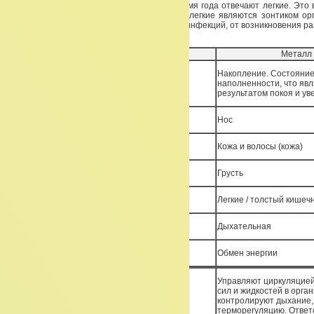
перераспределение. И не даром за это время года отвечают легкие. Это 
времени года. Почему легкие? Потому, что легкие являются зонтиком ор
предохраняют весь организм от возможных инфекций, от возникновения ра
держат, насколько можно, равновесие.
Первоэлемент
Металл
Накопление. Состояние
Превращение
наполненности, что яв
результатом покоя и ув
Отверстие
Нос
Структура (зеркало)
Кожа и волосы (кожа)
Эмоция
Грусть
Плотный/полый
Легкие / толстый кишеч
Система
Дыхательная
Доп. функция
Обмен энергии
Управляют циркуляцие
сил и жидкостей в орган
Функции легких
контролируют дыхание,
терморегуляцию. Ответ