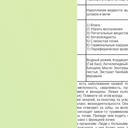
Накопление жидкости, в
Функции мочевого пузыря
шлаков и мочи
1) Влага
2) Убрать воспаления
3) Питательные веществ
В чем помощь
4) Антиоксиданты
5) Слизистая почек
6) Гормональные наруш
7) Периферическое кро
Водный режим, Кордицеп
(Гай бао), Антилипидный 
БАДы
Биоцинк, Масло Энотеры,
листья, Экстракт Чанба
муравьев
Вот когда убирают правую почку, или когда есть заболевания правой п
начинают преобладать женские качества -мелочность, сварливость, пр
больше уходят мужские качества. То же самое и женщины. Левая пол
Иньская (женская), правая — Яньская (мужская). Помните об этом всегда.
Так вот почки отвечают как раз за соотношение энергий, за генетику, за усв
поддерживают совершенно потрясающий баланс жизнедеятельности. Они 
за все, что связано с костным аппаратом. Они отвечают за зубы, за вол
почек — это слух. Если падает слух, или происходит какое-то травмиров
идти выделения из ушей — в этом виноваты почки. Прежде чем ходить 
почками. Падение слуха всегда напрямую связано с функцией почек.
Почки являются источником энергии в нашем организме. Люди с больными 
которых нет сил, у них постоянные боли в пояснице, у них болят ноги. 