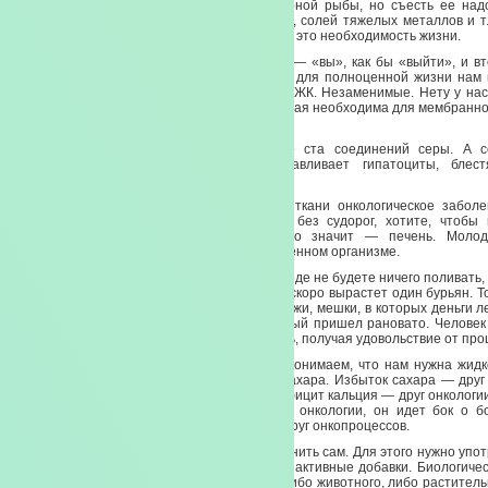
НЖК хорошо бы получать из хорошей жирной рыбы, но съесть ее надо
Желательно чтобы в ней не было гормонов, солей тяжелых металлов и т.
НЖК, клетчатка — это не коммерческий трюк, это необходимость жизни.
Не выживание! Т.к. в этом слове два корня — «вы», как бы «выйти», и в
хочет выйти из жизни? Надо жить! Так вот, для полноценной жизни на
баланс нашего питания, нам необходимы НЖК. Незаменимые. Нету у нас 
же, как у нас нет аминокислоты таурин, которая необходима для мембранно
в Чесночном масле.
Кстати, Чесночное масло содержит около ста соединений серы. А 
противоаллергизатор, прекрасно восстанавливает гипатоциты, блес
соединительную ткань.
При нормально развитой соединительной ткани онкологическое заболе
может. Хотите садиться в любой позе и без судорог, хотите, чтобы
поддерживайте связочный аппарат, а это значит — печень. Молод
устанавливает сам, заботясь о своем собственном организме.
Если вы в своем собственном любимом огороде не будете ничего поливать,
семена и сажать, пропалывать — у вас там скоро вырастет один бурьян. Т
организмом. И у многих уже есть. Сухость кожи, мешки, в которых деньги 
Это все визитные карточки возраста, который пришел рановато. Человек
молодостью в сердце. Он должен вкусно жить, получая удовольствие от про
Мы приводим в порядок свою печень. Мы понимаем, что нам нужна жидк
замена жировой ткани, нам нужно убрать сахара. Избыток сахара — друг
друг, он идет бок о бок с онкопроцессом. Дефицит кальция — друг онкологии,
онкопроцессом. Дефицит гормонов — друг онкологии, он идет бок о бо
Отсутствие антиоксидантов в организме — друг онкопроцессов.
Все, что я перечислила, каждый может изменить сам. Для этого нужно упо
еду, обогащенную добавками. Биологически активные добавки. Биологичес
сделаны из биологического сырья, т.е. это либо животного, либо растите