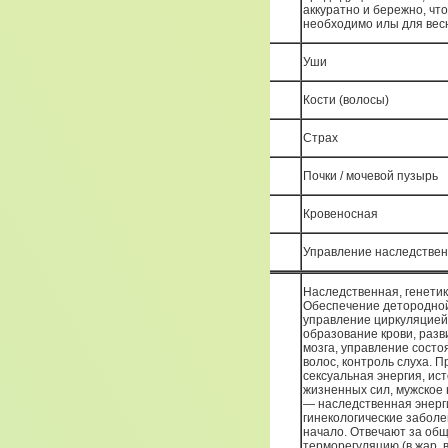
Превращение
аккуратно и бережно, чт
необходимо илы для вес
Отверстие
Уши
Структура (зеркало)
Кости (волосы)
Эмоция
Страх
Плотный /полый
Почки / мочевой пузырь
Система
Кровеносная
Доп. функция
Управление наследстве
Наследственная, генетик
Обеспечение детородной
управление циркуляцией
образование крови, разв
мозга, управление состо
волос, контроль слуха. 
Функции почек
сексуальная энергия, ис
жизненных сил, мужское 
— наследственная энерг
гинекологические заболе
начало. Отвечают за об
терморегуляцию (в жар, в