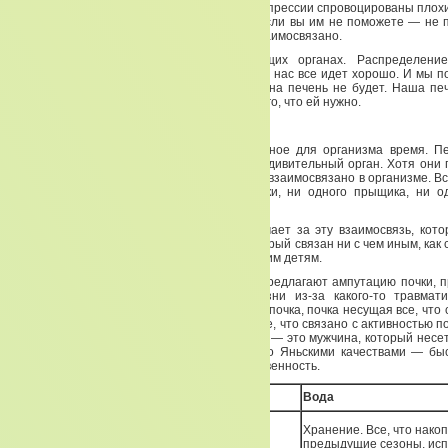
депрессии — массовое явление. Осенние депрессии спровоцированы плох
легких. Легкие не могут работать хорошо, если вы им не поможете — не 
свой толстый кишечник. Как видите — всё взаимосвязано.
Мы с вами позаботились о двух ведущих органах. Распределение 
питательных веществ пошло своим путем. У нас все идет хорошо. И мы п
помогли этим двум органам, то деструкции на печень не будет. Наша пе
правильно, заниматься распределением всего, что ей нужно.
ЧАСТЬ 2. ЗИМА
Теперь мы переходим с вами в очень важное для организма время. Пе
которую ответственны почки. Почки — это удивительный орган. Хотя они 
для человека переоценить невозможно. Всё взаимосвязано в организме. Вс
так ни одной родинки, ни одной бородавки, ни одного прыщика, ни о
взаимосвязано.
И мы переходим к органу, который и отвечает за эту взаимосвязь, кото
почему мы с вами вообще живем. Орган, который связан ни с чем иным, как 
связан с тем, какие мы, что мы передаем своим детям.
Мы должны всегда помнить, что если нам предлагают ампутацию почки, 
Бог это происходит, или в процессе жизни из-за какого-то травмати
происходит, то правая почка — это мужская почка, почка несущая все, что
информации генетической, через сперму. Все, что связано с активностью п
что связано с мужским типом, когда мужчина — это мужчина, который несе
свои поступки. Который обладает не только Яньскими качествами — бы
скорей. Но, который способен нести ответственность.
Первоэлемент
Вода
Хранение. Все, что нако
предыдущие сезоны, исп