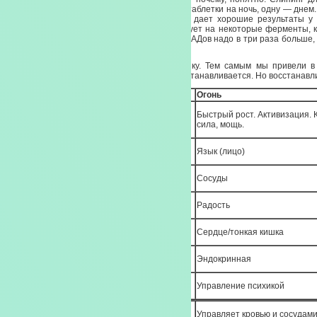
тревожность. Сосудистую тревожность. Две таблетки на ночь, одну — днем.
для мозговой деятельности. Пшкго Билобо дает хорошие результаты у
токсикоманией. Он специфически воздействует на некоторые ферменты, 
привыкание, за зависимость. Курильщикам БАДов надо в три раза больше,
— такова интоксикация от курения.
Итак, мы с вами привели в порядок печенку. Тем самым мы привели в
аппарат. Хрящевая ткань тяжелее всего восстанавливается. Но восстанавл
Первоэлемент
Огонь
Быстрый рост. Активизация. 
Превращение
сила, мощь.
Отверстие
Язык (лицо)
Структура
Сосуды
Эмоция
Радость
Плотный/полый
Сердце/тонкая кишка
Система
Эндокринная
Доп. функция
Управление психикой
Управляет кровью и сосудами