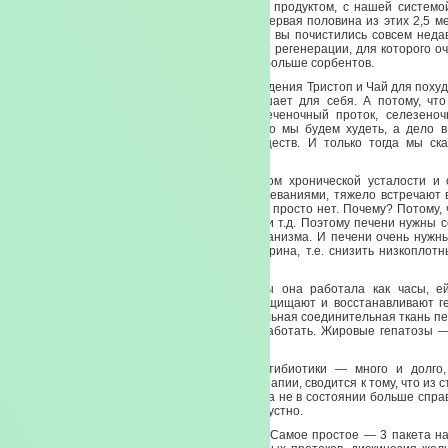
вы только начинаете знакомиться с нашим продуктом, с нашей системо
половину у вас должна занимать очистка. Первая половина из этих 2,5 м
очистка. Если вы все это уже сделали, если вы почистились совсем недав
печень — орган, который постоянно требует регенерации, для которого оч
было жировых клеток. Нам нужно как можно больше сорбентов.
Печень очень любит Икан, таблетки для похудения Тристоп и Чай для похуд
надо всем быстро худеть, это каждый решает для себя. А потому, что
продукты, которые открывают протоки -печеночный проток, селезеноч
поджелудочной железы. Дело не в том, что мы будем худеть, а дело в
отлаживать шаг за шагом наш обмен веществ. И только тогда мы ска
здоровье! Здравствуй!»
Очень многие люди, страдающие синдромом хронической усталости и 
страдающие тяжелыми хроническими заболеваниями, тяжело встречают в
для весны. Они вроде радуются, но нет сил, просто нет. Почему? Потому,
толстом кишечнике, проблемы с токсинами и т.д. Поэтому печени нужны со
будет это все впитывать и выводить из организма. И печени очень нужн
помогут ей нормализовать уровень холестерина, т.е. снизить низкоплот
высокоплотный холестерин.
Печень должна работать, как часы. Чтобы она работала как часы, 
сорбенты, второе — продукты, которые защищают и восстанавливают г
печени. В чем беда больной печени? Нормальная соединительная ткань п
жировые ткани и тогда печень перестает работать. Жировые гепатозы 
беда больных с тяжелыми заболеваниями.
Все несчастье людей, употребляющих антибиотики — много и долго,
вынуждены находиться на химио- и гамматерапии, сводится к тому, что из 
-главный детоксикант нашего организма. Она не в состоянии больше справ
реакцией. И дальше все происходит очень грустно.
Поэтому, Чай для похудения — весь сезон. Самое простое — 3 пакета на