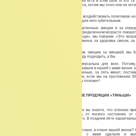
органу — это энергия Ци. Она есть везде, она есть в этом зале. И это та
находится в каждом органе максимально 2 часа, хотим мы этого или не хотим
максимально готов к воздействию на него.
Как позитива, так и негатива. Конечно, лучше воздействовать позитивом, но 
направленный на данный орган, может быть для него губительным.
Итак, каждый орган ответственен за определенные эмоции и за опре
нашем организме. И поэтому, когда люди в определенном возрасте говорят
гибкой, я не могу сделать определенные вещи», мы говорим: «Это возра
печень! Потому, что именно печень ответственна за здоровье связок, за 
нашу гибкость. Именно печень!
Поэтому, сейчас, разбирая орган за органом, эмоцию за эмоцией, мы 
подходить к проблеме каждого из вас. Не я буду подходить, а Вы.
Потому, что эта система абсолютно универсальна для всех. Потому
отражением природы. И чтобы мы не придумывали в нашей с вами жизни, к
не принимали, как бы мы не хотели быстренько, за пять минут, поста
никакая таблетка не приведет нас в порядок, если мы на протяжении 30
творили со своим организмом что Бог на душу положит!
Итак, начнем всё по порядку.
ЛЕКЦИЯ «СИСТЕМА У-СИН» И ПРИМЕНЕНИЕ ПРОДУКЦИИ «ТЯНЬШИ»
ЧАСТЬ 1. ОСЕНЬ
Мы начинаем наш круг сегодня с осени. Все вы знаете, что осеннее вр
уходом от быстро текущего времени года, от янского состояния, от 
скорости, жара. Переходит оно в позднее лето. В позднем лете характерны
начало сбережения. Мы приходим в осень.
Чем характерна осень? В физиологическом плане, в плане вашей жизни? 
что должна подытожить все, что мы с вами сделали и выпо