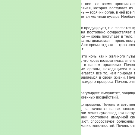
Печень считается горячим органом. Через нее все время прокачива
количество горячей жидкости. Жидкость горячая, которая поступает из
охлаждается. И в почках она холодная. Печень — горячий орган, в ней все
очень быстро. И параллельным органом является желчный пузырь. Необыч
нашем с вами организме.
Печень делает такие вещи — она поочередно продуцирует, т. е. является
органом, собирает кровь, выводит кровь. Она постоянно осуществляет 
время движения человека, когда мы двигаемся — кровь поступает в тело
это жизнь? Именно поэтому. Потому что, когда мы двигаемся — кровь пост
принимает кровь и прогоняет ее через себя. А во время отдыха — кровь во
Когда мы спим — печень интенсивно работает.
Максимальное время активности печени — это ночь, как и желчного пузы
лежим и отдыхаем, печень трудится. Потому, что кровь возвратилась в пече
ней сделать то, для чего она находится в нашем организме. Печен
хранилищем крови. Вообще все внутренние органы, находящиеся в 
хранители, сокровищница наша, здесь сберегается все то, чем природа
нас. И с чем мы так «замечательно» расправляемся в своей жизни. Пече
величину и направление каждого движения и каждого процесса. Печень очи
функция.
Выводит жиры, до тех пор, когда может. И регулирует иммунитет, защи
мир, нашу иммунную систему от вредных патогенных воздействий.
Естественно она все делает это до поры до времени. Печень ответстве
сухожилий, за так называемые растяжки, за качество наших связок
соединительную ткань, как таковую. На печени лежит сумасшедшая нагру
активности. Состояние соединительной ткани, состояние иммунной 
печень. Болезни печени, когда они возникают, способствуют болезням
связочного аппарата, судорогам мышц, онемению конечностей. Печень отв
Входные ворота печени — это глаза.