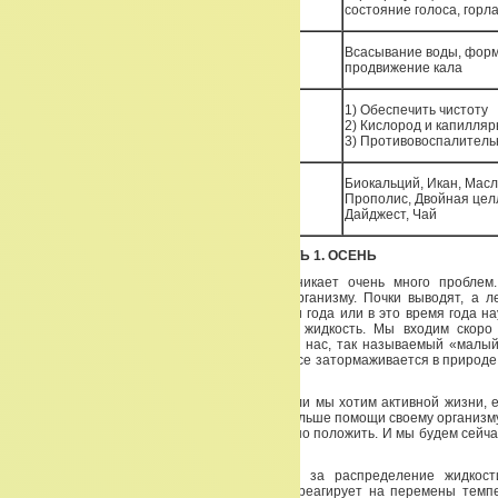
состояние голоса, горл
Всасывание воды, фор
Функции толстого кишечника
продвижение кала
1) Обеспечить чистоту
В чем помощь
2) Кислород и капилля
3) Противовоспалитель
Биокальций, Икан, Масл
БАДы
Прополис, Двойная цел
Дайджест, Чай
ЧАСТЬ 1. ОСЕНЬ
Когда легкие начинают болеть, тогда возникает очень много проблем
функцию распределения влаги по всему организму. Почки выводят, а л
Почему чрезвычайно важно к этому времени года или в это время года на
Потому, что легкие должны распределять жидкость. Мы входим скоро 
главенствует иньское состояние. А сейчас у нас, так называемый «малы
замедление. Хотим мы этого или не хотим -все затормаживается в природе
тоже.
И если мы хотим двигаться очень много, если мы хотим активной жизни, 
многое делать — нам надо осенью давать больше помощи своему организму.
у нас есть, мы должны положить то, что нужно положить. И мы будем сейча
этом.
Итак, легкие. Легкие отвечают не только за распределение жидкос
терморегуляцию организма — как человек реагирует на перемены темпе