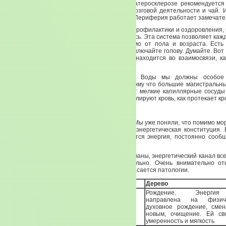
При последствиях инсульта, при тяжелом атеросклерозе рекомендуется
того, что мы говорили, идет кальций для мозговой деятельности и чай. 
Билобо. Совершенно прекрасное действие. Периферия работает замечате
То, о чем мы сегодня говорим, есть система профилактики и оздоровления,
тысяч лет, и с которой сегодня вы знакомитесь. Эта система позволяет кажд
заняться, это сделать. Каждому, независимо от пола и возраста. Ест
аппарат для думанья. Голова называется. Включайте голову. Думайте. Вот э
обо всем сам за себя. Смотрите, что все находится во взаимосвязи, ка
деструктивной.
Еще раз о почках. Во время элемента Воды мы должны особое 
периферической кровеносной системе. Потому что большие магистральн
там, где у нас Огонь, там, где сердце. А вот мелкие капиллярные сосуд
почки. За их наполнение, за то, как они транслируют кровь, как протекает кр
ЧАСТЬ 3. ВЕСНА
Итак, из зимы мы с вами переходим в весну. Мы уже поняли, что помимо м
конституции человека, внешней, есть еще энергетическая конституция. 
каналы, по которым все время транслируется энергия, постоянно сооб
органы.
И даже если некоторые органы прооперированы, энергетический канал все
И воздействовать на него нужно обязательно. Очень внимательно отн
биологическим часам, особенно когда дело касается патологии.
Первоэлемент
Дерево
Рождение. Энерги
направлена на физи
Превращение
духовное рождение, смен
новым, очищение. Ей св
умеренность и мягкость