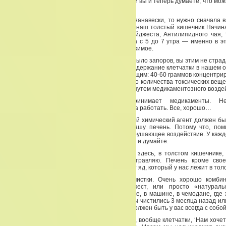
относитесь к этому, просто как к знанию. Если вы и теперь думаете, что мож
очистки — вы ошибаетесь!
Если вы решили повесить красивые новые занавески, то нужно сначала 
сейчас и будем мыть окна, то есть очищать наш толстый кишечник Начин
вами при помощи Двойной целлюлозы, Дайджеста, Антилипидного чая, 
Активное время работы толстого кишечника с 5 до 7 утра — именно в 
приучить свой кишечник эвакуировать содержимое.
И если вы мне скажете, что у вас никогда не было запоров, вы этим не страд
что у вас в кишечнике все чисто и хорошо. Содержание клетчатки в нашем
ВОЗ (январь 2004 года) должно быть следующим: 40-60 граммов концентрир
сутки. Тогда мы обеспечиваем эвакуацию того количества токсических вещ
из нас с вами получает из воздуха, из пищи, путем медикаментозного возде
Поднимите руки, пожалуйста, кто принимает медикаменты. 
фармакологическая промышленность должна работать. Все, хорошо…
Токсическое действие нужно выводить, любой химический агент должен бы
не выведен, то он начинает разрушать вашу печень. Потому что, пом
воздействия существует деструктивное, разрушающее воздействие. У кажд
быть пентаграмма, смотрите на пентаграмму и думайте.
Значит, если у меня, сами понимаете что, здесь, в толстом кишечнике, 
нарушаю работу своей печенки. Я ее отравляю. Печень кроме сво
вынуждена перерабатывать те токсины и тот яд, который у нас лежит в тол
Поэтому, повторюсь, все начинается с очистки. Очень хорошо комби
продукт корпорации «Тяньши» — Дайджест, или просто «натураль
Применяйте его, пожалуйста. Носите в сумке, в машине, в чемодане, где 
который должен быть всегда с собой. Если вы чистились 3 месяца назад и
равно, особенно осенью и зимой дайджест должен быть у вас всегда с собой
Почему? Мы меньше едим свежей клетчатки, вообще клетчатки, ‘Нам хочет