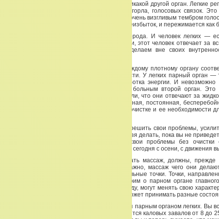
холод. За это все тоже отвечают легкие, и никакой другой орган. Легкие ре
легкие ответственны за состояние голоса, горла, голосовых связок. Это
всего прочего, когда вы слышите человека с очень визгливым тембром голос
легких. А когда очень низкий голос — это переизбыток, и пережимается как 
Легкие ответственны за переработку кислорода. И человек легких — е
китайской медицине — это зонтик для семьи, этот человек отвечает за в
абсолютно проецируется на то, что мы делаем вне своих внутренно
зонтиком, мы стараемся охранить, сберечь.
Органы делятся на плотные и полые. И каждому плотному органу соотв
орган. И они находятся в прямой зависимости. У легких парный орган — 
котором происходит колоссальная переработка энергии. И невозможно 
один орган, иметь его здоровым и иметь больным второй орган. Это 
нуждаются в чистоте. Мы только что говорили, что они отвечают за жидко
вот — чистоту легких обеспечивает регулярная, постоянная, бесперебой
кишечника. Поэтому мы будем говорить об очистке и ее необходимости д
здесь в зале.
Вы хотите узнать какой продукцией можно решить свои проблемы, усили
улучшить работу сосудов? Ничего этого нельзя делать, пока вы не приведе
кишечник. Категорически нельзя решать свои проблемы без очистки о
Поэтому, не спешите. Мы начинаем наш крут сегодня с осени, с движения 
Даже китайские массажисты, начиная делать массаж, должны, прежде в
выделения (выделительные функции). Неважно, массаж чего они делают
тела. Сначала прорабатываются выделительные точки. Точки, направле
выделительной системы. Сегодня мы говорим о парном органе главног
легких. Легкие, так как они распределяют воду, могут менять свою характе
то яньскими, то иньскими. Потому что вода может принимать разные состоя
Так вот, толстый кишечник, который является парным органом легких. Вы в
что в организме взрослого человека содержится каловых завалов от 8 до 2