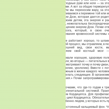
терморегуляцию. Не за то — теплые или холодные руки или ноги — за это
когда почистите кишечник, ноги станут теплыми. А вот за общую терморег
больше или меньше, знобит ли нас, плохо ли мы переносим жару, за это
общую терморегуляцию — как мы приспосабливаемся к перемене той или и
Дело в том, что тот сгусток энергии — энергии Дзэн, которая дается род
зачатия, и которую мы передаем дальше своим детям, эта энергия и ра
Поэтому нежелательны для почек инфекции, нежелательна беспорядочна
жизнь, которая обязательно приводит к истощению энергии Дзэн. Почки от
и интенсивность выработки костного мозга, который, в свою оче
кровообразованию. Злокачественные заболевания кровеносной системы 
тем, что делается в почках.
Почки выводят шлаки и мочу. И если они не работают хорошо, то шлак
нашем организме. Если у нас идет токсический процесс, мы отравляем, в пе
Мы отравляем свою генетику, свой внешний вид, свои кости, м
терморегуляторную функцию, мы отравляем свой костный мозг 
возникновение тяжелых заболеваний.
Что же нам делать? Мы сюда протранслировали хорошую, здоровую пол
мы знаем, чего почки требуют: во-первых, влаги; во-вторых — питательных 
Чем мы можем помочь почкам? Китайцы рассматривают почку и почку-джан, 
также урогенитальную систему (т. е. гинекологию, урологию). Вместе с п
комплекс, который является чрезвычайно важным в жизни каждого человека
все нормально циркулировало, мы должны делать следующее. В организме
образуются, так или иначе, застойные явления.» Почки запрограммирова
жизнь от 200 до 800 лет.
Мы расправляемся так «замечательно» с почками, что где-то годам к тр
найти человека с совершенно здоровой урогенитальной системой. Прак
Вот именно поэтому зимой необходим прием Кордицепса. Для профилакт
никаких проблем, зимой необходимо пропить цикл Кордицепса. Обязатель
пить Кальций. Кальциевый фон держать. Особенно людям, у которых есть п
Людям, у которых падает слух, необходим постоянный кальциевый фон. Ч