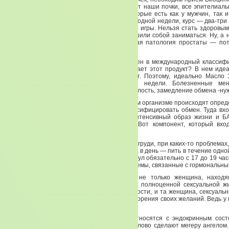
это состояние слизистой, которая выстилает наши почки, все эпителиаль
идут у нас и в мочеточнике, и железы, которые есть как у мужчин, так 
нуждаются в Цинке. Цинк тоже препарат не одной недели, курс — два-три
пить недельку, это ничего не дает — это все игры. Нельзя стать здоровы
делать это все 365 дней в году. Если вы решили собой заниматься. Ну, а 
Кстати, если у мужчин есть злокачественная патология простаты — по
Канли.
У нас есть потрясающий продукт, он включен в международный классиф
вечерней Примулы, она же Энотера. Что дает этот продукт? В нем иде
Омега-3, Омега-6 и Омега-9 жирных кислот. Поэтому, идеально Масло
зимой. И тоже это препарат не одной недели. Болезненные мен
климактерический период, сухость кожи, усталость, замедление обмена -ну
Хотим мы или не хотим, после 35 лет в нашем организме происходят опре
как в мужском, так и в женском. Надо интенсифицировать обмен. Туда вх
вещей. И физическая нагрузка, и более интенсивный образ жизни и Б
давать организму для ускорения обмена. Вот компонент, который вхо
Энотеры на это и рассчитан.
При болезненных менструациях, при боли в груди, при каких-то проблемах
периоде. В остром периоде 2 капсулы 2 раза в день — пить в течение одно
одной капсуле 2-3 раза в день. Одну из капсул обязательно с 17 до 19 ча
почек. Очень хорошо нормализует все проблемы, связанные с гормональн
Гормональным нарушениям подвергается не только женщина, находя
климакса, но и женщина, которая не живет полноценной сексуальной ж
получает удовольствия от сексуальной близости, и та женщина, сексуаль
относится к ней как к предмету для удовлетворения своих желаний. Ведь у 
есть нейроэндокринный центр.
Неврологические состояния напрямую соотносятся с эндокринным сост
гормональным. Радость, уважение, теплое слово сделают мегеру ангелом.