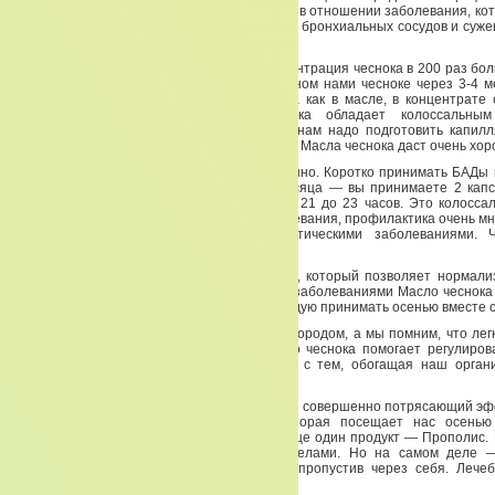
атеросклероза, является профилактическим в отношении заболевания, кот
лечится медикаментозным путем — сужение бронхиальных сосудов и суж
сосудов. И все это делает Масло чеснока.
Так как в Масле корпорации «Тяньши» концентрация чеснока в 200 раз бол
наших грядок. А в выращенном или купленном нами чесноке через 3-4 м
ничего полезного уже не содержится. Тогда как в масле, в концентрате 
остается и сохраняется. Масло чеснока обладает колоссальным
бронхиальную систему и на капилляры, а нам надо подготовить капилл
Поэтому, параллельное применение Икана и Масла чеснока даст очень хо
Но не надо принимать это все кратковременно. Коротко принимать БАДы 
длительно. Вот есть у вас сезон — 2,5 месяца — вы принимаете 2 кап
Лучше принимать это до 11 часов утра и с 21 до 23 часов. Это колосса
профилактика любого инфекционного заболевания, профилактика очень мн
связаны с развивающимися атеросклеротическими заболеваниями. 
снижает уровень холестерина в крови.
А еще чеснок является таким модулятором, который позволяет нормали
Людям, страдающим сердечнососудистыми заболеваниями Масло чеснока 
Масло чеснока очень настоятельно рекомендую принимать осенью вместе с
Икан обогащает ткани всего организма кислородом, а мы помним, что лег
снабжение организма кислородом. А Масло чеснока помогает регулиров
улучшает работу всех капилляров, вместе с тем, обогащая наш орга
витамина Е — провитамином Е.
Когда мы с вами все это сделали — получили совершенно потрясающий эф
что у нас есть еще одна проблема, которая посещает нас осень
заболевания. И здесь уместно вспомнить еще один продукт — Прополис. 
прополис — продукт, вырабатываемый пчелами. Но на самом деле —
вещество, которое пчелы преобразовали, пропустив через себя. Лечеб
вещества совершенно потрясающие.