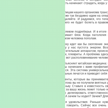
желудочного сока, ферментативная активность начинают страдать, когда у
печенью.
Все взаимосвязано. Все по энергетическим улицам нашего организма транс
органу. А если удален желчный пузырь? Мы же так бездумно идем на опер
— надо удалить пузырь. Да, пожалуйста, удаляйте. И радуемся, что те
есть сало. Что все хорошо. Что больше ничего не будет болеть в правом
Обязательно будет. Еще хуже будет.
И будет болеть не только в правом, но и в левом подреберье. И в итоге 
когда вот здесь (горизонталь печени) возникает блок. Когда патология
велика, что она как бы перегораживает организм человека пополам.
И происходит очень серьезная вещь. Наверху идет как бы скопление эне
идет как бы по аномальному пути. А внизу у нас пустота энергии. Во
почками, возникают проблемы с опорно-двигательным аппаратом, происхо
отеки, тяжелые бронхиты, воспаления легких, плевриты. А проблема здес
только вы убираете проблему в печени — это вот располовинивание челове
Так устроен наш организм и это прекрасно объясняет китайская медицина:
одному нашему органу, а тем более если мы начинаем с вами профилак
всем органам, то все остальное отстраивается. Эта система универсальна
здоровых. Здоровые профилактируются. Больные лечатся и приводят себя 
Ни в коем случае нельзя отменять медикаменты, которые вы принимает
фармацевтические медикаменты до тех пор, пока вы не получили внятных р
этого -снижайте, пожалуйста, дозы. Потихоньку. Ставьте в известность с
готов к диалогу. Не готов — ответственность за вашу жизнь лежит только
на вас. Безусловно, очень просто и хорошо делегировать ответственнос
здорово. А потом говорить — он такой-сякой. А зачем ты ходил? Зачем? Для
Мы живем в век очень быстрого получения удовольствия. Раньше нуж
обедать, ходить, чего-то там делать, слова говорить. Сейчас все очень