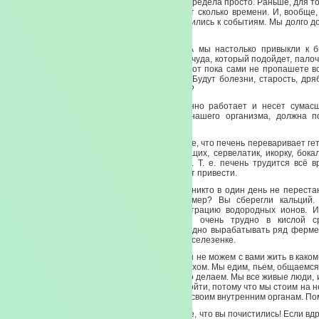
ухаживать, ни обедать, ни жениться. Все до предела просто. Раньше, для то
границу надо было деньги копить, Бог знает сколько времени. И, вообще,
тяжести, работать, чтобы поехать. Мы готовились к событиям. Мы долго д
Мы ее вынашивали.
Нельзя ребенка выносить за один день. А мы настолько привыкли к 
удовольствия, что мы ждем такого продавца чуда, который подойдет, палоч
даст и все будет замечательно. Не будет. Вот пока сами не пропашете вс
сами собой не займетесь, ничего не будет. Будут болезни, старость, дря
будет противно смотреть в зеркало. Хорошо?
Итак, печень. Печень, так как она постоянно работает и несет сумас
выработке очень многих ферментов для нашего организма, должна п
полноценное питание.
Когда вы что-то закидываете в рот — помните, что печень переваривает гетер
для нас является ядами. Мясо млекопитающих, сервелатик, икорку, бока
печень расщепляет. Я не говорю про сало. Т. е. печень трудится всё в
грузите, думайте, к чему в итоге все это может привести.
Чем же мы можем помочь? Дело в том, что никто в один день не перестане
перестал пить кофе? Браво. Никто не умер? Вы сберегли кальций.
внутреннее рН вашего организма, концентрацию водородных ионов. 
большой подарок своей печени, которой очень трудно в кислой с
нормальный холестерин. Которой очень трудно вырабатывать ряд ферме
помогать работать поджелудочной железе и селезенке.
Чем же мы с вами можем помочь печени? Мы не можем с вами жить в каком
есть идеальный продукт, питаться святым духом. Мы едим, пьем, общаемся
съесть какую-то гадость в фастфудах. Мы это делаем. Мы все живые люди,
на одно место и потом не знаем, как с него сойти, потому что мы стоим на н
свой выбор: откажитесь от ядов и помогайте своим внутренним органам. По
Чем мы можем помочь печени? Не забывайте, что вы почистились! Если вдру