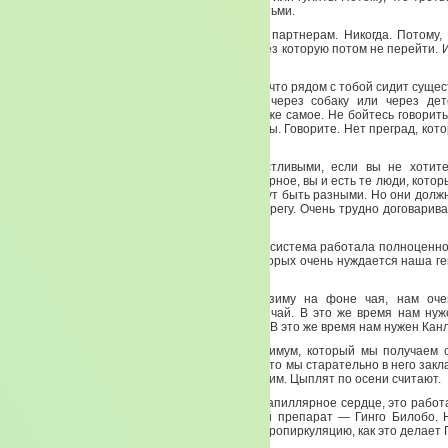
Думайте, когда разговариваете со своими детьми.
Никогда не бойтесь говорить правду своим партнерам. Никогда. Потому,
воздвигает между вами страшную стену, через которую потом не перейти. 
все остальное. Ничего нет кроме привычки.
А потом наступает старость. И оказывается, что рядом с тобой сидит сущес
сказать. Разговаривают через ящик. Или через собаку или через дет
приходят. И с ужасом видят, что у детей то же самое. Не бойтесь говорит
то, что он должен делать, а то, чего хотите вы. Говорите. Нет преград, кот
кроме одной — он сам.
Если вы хотите видеть ваших детей счастливыми, если вы не хотит
повторяли ваш семейный сценарий, то, наверное, вы и есть те люди, кото
этот сценарий и менять его. Отношения могут быть разными. Но они долж
о правилах игры надо договариваться на берегу. Очень трудно договарива
— можно захлебнуться.
Так вот, для того, чтобы наша гормональная система работала полноценн
ей и ментально, и восполнить те депо, в которых очень нуждается наша г
наши почки, наша урогенитальная система.
Подведем небольшой итог. Мы живем в зиму на фоне чая, нам очен
желательно, чтобы это был Антилипидный чай. В это же время нам нуж
Кордицепс, нам нужен фон Кальция и Цинка. В это же время нам нужен Канл
И нам нужно Масло Энотеры. Это тот оптимум, который мы получаем с
организм должен все сберечь. Сберечь все, что мы старательно в него закл
Насколько старательно мы положили — увидим. Цыплят по осени считают.
Потому что основа кровообращения — это капиллярное сердце, это работ
Так вот в этом нам поможет блистательный препарат — Гинго Билобо. 
больше в мире, которое так бы улучшало микропиркуляцию, как это делает 