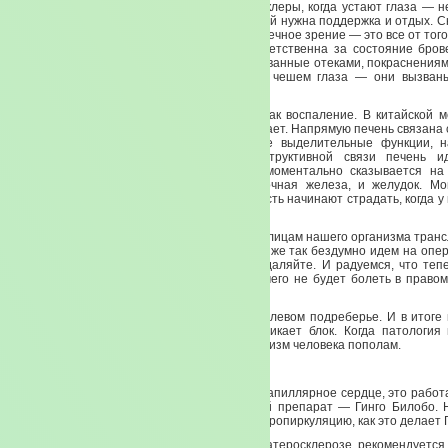
Когда слезятся глаза, когда у вас красные склеры, когда устают глаза — 
Это ваша печень. Требует, вопит о том, что ей нужна поддержка и отдых.
активности, усталость, ухудшающееся сумеречное зрение — это все от того
с печенью. Больше ни от чего. Печень ответственна за состояние бро
оболочки. Дело в том, что болезни глаз, вызванные отеками, покраснения
вывернутыми веками, когда мы постоянно чешем глаза — они вызван
печени. Так называемый жар печени.
В китайской медицине нет таких понятий как воспаление. В китайской 
холод. Совсем холод — это все. Хуже не бывает. Напрямую печень связана
То, как печень работает, как работают ее выделительные функции, 
желудочным соком. Потому что, по деструктивной связи печень и
поджелудочной железе. Избыток печени моментально сказывается на
селезенки, здесь же находится поджелудочная железа, и желудок. Мо
желудочного сока, ферментативная активность начинают страдать, когда у
печенью.
Все взаимосвязано. Все по энергетическим улицам нашего организма транс
органу. А если удален желчный пузырь? Мы же так бездумно идем на опер
— надо удалить пузырь. Да, пожалуйста, удаляйте. И радуемся, что те
есть сало. Что все хорошо. Что больше ничего не будет болеть в правом
Обязательно будет. Еще хуже будет.
И будет болеть не только в правом, но и в левом подреберье. И в итоге 
когда вот здесь (горизонталь печени) возникает блок. Когда патология
велика, что она как бы перегораживает организм человека пополам.
Потому что основа кровообращения — это капиллярное сердце, это работ
Так вот в этом нам поможет блистательный препарат — Гинго Билобо. 
больше в мире, которое так бы улучшало микропиркуляцию, как это делает 
При последствиях инсульта, при тяжелом атеросклерозе рекомендуется