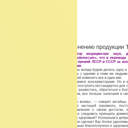
Новости
Система «У-СИН» по применению продукции 
Елена Борисовна Астапёнок — доктор медицинских наук, ди
онкологического медицинского центра «Vademecum», что в переводе
«Иди со мной». Лауреат Государственных премий ЛССР и СССР за изо
клинической и экспериментальной онкологии.
Жизнь идет своим чередом и, кажется, что мы всегда будем делать одну и 
одной и той же квартире, взаимодействовать с одними и теми же людь
становимся, тем меньше в нас детских желаний изменить все в один миг.
Мы обрастаем привычками, вещами, становимся консерваторами. Но в 
радости, отчаяния или болезни, нам хочется поступить нестандартно для с
поменять специальность, залезть на крышу, развестись, обратиться к Бог
поступают так, а мы, остальные, переживаем, все больше залезаем в св
меньше и меньше готовы принять перемены…
«Если ты готов к переменам, — ты готов ко всему», — говорят китайцы.
готовым к переменам? Как ощутить себя частицей огромного, пост
Космоса? Как изменить основные представления о своем достатке, 
здоровье? Как научиться выбирать главное и следовать принципу домин
сохранить гармонию? Как стать счастливым и здоровым? Успешным и доб
Эта информация, разумеется, сама по себе не сделает Вас более удачлив
омолодит и не вылечит и даже не построит Ваше благополучное и здоровое