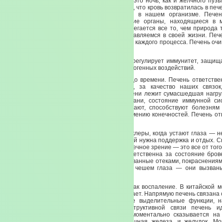
Максимальное время активности печени — это ночь, как и желчного пузы
лежим и отдыхаем, печень трудится. Потому, что кровь возвратилась в пече
ней сделать то, для чего она находится в нашем организме. Печен
хранилищем крови. Вообще все внутренние органы, находящиеся в 
хранители, сокровищница наша, здесь сберегается все то, чем природа
нас. И с чем мы так «замечательно» расправляемся в своей жизни. Пече
величину и направление каждого движения и каждого процесса. Печень очи
функция.
Выводит жиры, до тех пор, когда может. И регулирует иммунитет, защи
мир, нашу иммунную систему от вредных патогенных воздействий.
Естественно она все делает это до поры до времени. Печень ответстве
сухожилий, за так называемые растяжки, за качество наших связок
соединительную ткань, как таковую. На печени лежит сумасшедшая нагру
активности. Состояние соединительной ткани, состояние иммунной 
печень. Болезни печени, когда они возникают, способствуют болезням
связочного аппарата, судорогам мышц, онемению конечностей. Печень отв
Входные ворота печени — это глаза.
Когда слезятся глаза, когда у вас красные склеры, когда устают глаза — 
Это ваша печень. Требует, вопит о том, что ей нужна поддержка и отдых.
активности, усталость, ухудшающееся сумеречное зрение — это все от того
с печенью. Больше ни от чего. Печень ответственна за состояние бро
оболочки. Дело в том, что болезни глаз, вызванные отеками, покраснения
вывернутыми веками, когда мы постоянно чешем глаза — они вызван
печени. Так называемый жар печени.
В китайской медицине нет таких понятий как воспаление. В китайской 
холод. Совсем холод — это все. Хуже не бывает. Напрямую печень связана
То, как печень работает, как работают ее выделительные функции, 
желудочным соком. Потому что, по деструктивной связи печень и
поджелудочной железе. Избыток печени моментально сказывается на
селезенки, здесь же находится поджелудочная железа, и желудок. Мо