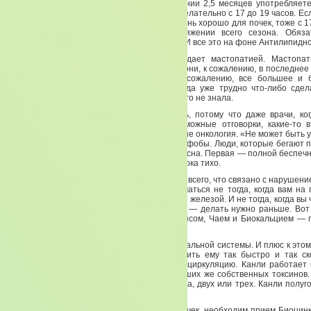
фон? Это когда вы, ежедневно на протяжении 2,5 месяцев употребляет
кальций. Если в порошке — полпакета, но желательно с 17 до 19 часов. Ес
то с утра, 2-3 капсулы. Если Гай-бао, что очень хорошо для почек, тоже с 1
таблетки. Но это должно быть на протяжении всего сезона. Обяза
Кордицепс, мы уже с вами говорили, почему. И все это на фоне Антилипидно
Фактически сейчас каждая женщина страдает мастопатией. Мастопат
тяжести. Эти мастопатии чреваты тем, что они, к сожалению, в последнее
больше переходят в онкозаболевания. К сожалению, все большее и 
женщин спохватываются очень поздно, когда уже трудно что-либо сдел
поверю, если мне говорят, что женщина ничего не знала.
Мы знаем, но мы отгоняем от себя мысль, потому что даже врачи, ког
онкозаболевания, начинают искать всевозможные отговорки, какие-то 
которые укрепляют их в сознании, что у них не онкология. «Не может быть у
другая сторона этой медали — есть канцерофобы. Люди, которые бегают п
ищут рак. И та, и другая часть пациентов опасна. Первая — полной беспе
своего организма. Вторая — не кличь лихо, пока тихо.
Итак, профилактика и лечение мастопатии и всего, что связано с нарушен
половой сферы. Этим надо начинать заниматься не тогда, когда вам на 
сказали, что у вас есть проблемы с молочной железой. И не тогда, когда вы 
груди, тяжесть в нижнем этаже. Это поздно — делать нужно раньше. Вот
зиму, будьте любезны — наряду с Кордицепсом, Чаем и Биокальцием — 
Канли.
Канли потрясающая профилактика урогенитальной системы. И плюс к этом
кальций в организме, не позволяет выходить ему так быстро и так ск
токсический эффект, Канли улучшает микроциркуляцию. Канли работает
защищает нас от вредного воздействия наших же собственных токсинов
смысла принимать в течение недели, месяца, двух или трех. Канли полуго
минимум. По две капсулы с утра.
Безусловно, во время работы меридиана почек, необходим прием Биоцинка