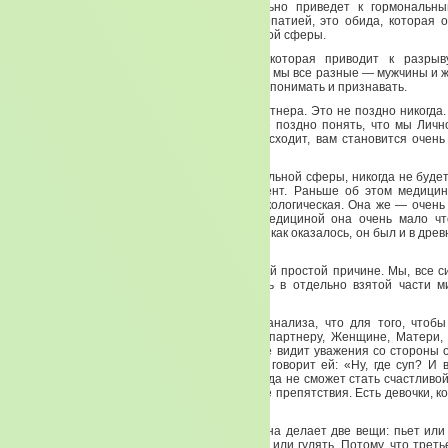
состоянии «боевухи» — то это обязательно приведет к гормональны
обязательно проблемы, связанные с мастопатией, это обида, которая 
собой всевозможные изменения гормональной сферы.
Это и есть та жесткая психосоматика, которая приводит к разрыву
онкологических заболеваний. Дело в том, что мы все разные — мужчины и 
из нас живет мужчина и женщина. Это нужно понимать и признавать.
И мы с вами должны научиться уважать партнера. Это не поздно никогда.
поженились, вам 30 или 40 лет. Никогда не поздно понять, что мы Личн
половой принадлежности. И когда это происходит, вам становится очень
жить.
И никогда не произойдет регуляции гормональной сферы, никогда не будет
не будет отлажен психосоматический момент. Раньше об этом медицин
Наша медицина — аллопатическая, фармакологическая. Она же — очень 
мало лет. И по сравнению с восточной медициной она очень мало чт
психоанализ — совсем молодая наука. Хотя, как оказалось, он был и в древ
учили любви и уважению друг к другу.
А нас-то ведь никто этому не учил. По одной простой причине. Мы, все с
продукт той системы, которая насаждалась в отдельно взятой части м
долгого времени.
И недаром говорил основоположник психоанализа, что для того, чтоб
начинать надо с бабушки. Так, уважение к партнеру, Женщине, Матери
закладывается в детстве. И когда девочка не видит уважения со стороны о
не видит, что папа ухаживает за мамой, а говорит ей: «Ну, где суп? И 
времени, а тебя дома нет», то девочка никогда не сможет стать счастливой
трудно, ей придется преодолевать безумные препятствия. Есть девочки, ко
девочки, которые сломаются.
Тоже самое, когда девочка знает, что мужчина делает две вещи: пьет или
говорила. Муж у нее будет в браке или пить, или гулять. Потому, что треть