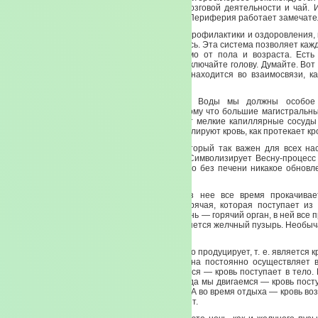
того, что мы говорили, идет кальций для мозговой деятельности и чай. 
Билобо. Совершенно прекрасное действие. Периферия работает замечате
То, о чем мы сегодня говорим, есть система профилактики и оздоровления,
тысяч лет, и с которой сегодня вы знакомитесь. Эта система позволяет кажд
заняться, это сделать. Каждому, независимо от пола и возраста. Ест
аппарат для думанья. Голова называется. Включайте голову. Думайте. Вот э
обо всем сам за себя. Смотрите, что все находится во взаимосвязи, ка
деструктивной.
Еще раз о почках. Во время элемента Воды мы должны особое 
периферической кровеносной системе. Потому что большие магистральн
там, где у нас Огонь, там, где сердце. А вот мелкие капиллярные сосуд
почки. За их наполнение, за то, как они транслируют кровь, как протекает кр
Итак, мы с вами подбираемся к органу, который так важен для всех н
ассоциируется с первоэлементом Дерево. Символизирует Весну-процесс
развития, цветения, обновления. Потому что без печени никакое обновл
веществ невозможен.
Печень считается горячим органом. Через нее все время прокачива
количество горячей жидкости. Жидкость горячая, которая поступает из
охлаждается. И в почках она холодная. Печень — горячий орган, в ней все
очень быстро. И параллельным органом является желчный пузырь. Необыч
нашем с вами организме.
Печень делает такие вещи — она поочередно продуцирует, т. е. является
органом, собирает кровь, выводит кровь. Она постоянно осуществляет 
время движения человека, когда мы двигаемся — кровь поступает в тело
это жизнь? Именно поэтому. Потому что, когда мы двигаемся — кровь пост
принимает кровь и прогоняет ее через себя. А во время отдыха — кровь во
Когда мы спим — печень интенсивно работает.