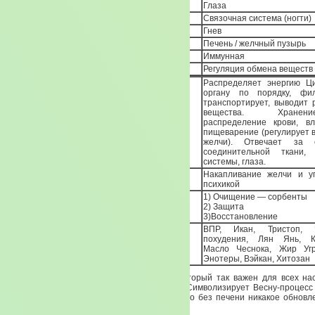
Отверстие
Глаза
Структура (зеркало)
Связочная система (ногти)
Эмоция
Гнев
Плотный/полый
Печень / желчный пузырь
Система
Иммунная
Доп. функция
Регуляция обмена веществ
Распределяет энергию Ц
органу по порядку, фи
транспортирует, выводит 
вещества. Хран
Функции печени
распределение крови, в
пищеварение (регулирует 
желчи). Отвечает за с
соединительной ткани,
системы, глаза.
Накапливание желчи и у
Функции желчного пузыря
психикой
1) Очищение — сорбенты
В чем помощь
2) Защита
3)Восстановление
ВПР, Икан, Тристоп,
похудения, Лян Янь, К
БАДы
Масло Чеснока, Жир Уг
Энотеры, Вэйкан, Хитозан
Итак, мы с вами подбираемся к органу, который так важен для всех н
ассоциируется с первоэлементом Дерево. Символизирует Весну-процесс
развития, цветения, обновления. Потому что без печени никакое обновл
веществ невозможен.