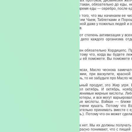
тяжелых случаях, когда есть сужение желчных протоков, дискинезия желч
есть желчекаменная болезнь — 1 пакет на стакан, обязательно до еды, н
востоке говорят: «Вода до еды — золото, во время еды — серебро, после 
Наша задача — поддержать печень. Помимо того, что мы начинаем ее чи
поддержать. Поддержим мы ее Иканом, чистим Чаем, Таблетками и Поро
Весной худеть замечательно. Потому что весной даже у пожилых людей и 
происходит активизация обменных процессов.
Это биология! Все активизируется весной. Вот степень активизации у все
зависит от образа жизни и от внутренних депо каждого организма отд
замечательно восстанавливает гепатоциты.
Если мы имеем патологию печени, нам нужен обязательно Кордицепс. П
позже, тем лучше, в 12 ночи, в час ночи. Потому что, когда вы будете ле
собирать и фильтровать через себя кровь, вы ей поможете. Вы поможете 
что вы восстановите иммунный комплекс.
Кстати, если говорить об иммунных комплексах, Масло чеснока замеча
системных заболеваниях — при склеродермии, при васкулите, красной 
печень ответственна за соединительную ткань, то не забудьте про Масло ч
У нас есть такой, на самом деле удивительный продукт, это Жир угря.
осенне-весеннего применения. Вот подошел октябрь. И октябрь, ноябр
февраль, март должны все время идти незаменимые жирные кислоты. Либо
женщины могут это варьировать с Маслом энотеры, и все могут варьироват
где тоже есть НЖК — незаменимые жирные кислоты. Вэйкан — ближе к
расцвет. Вэйкан тоже на ночь — дайте печени кушать. Потому что В
восстанавливает липотоциты. Жир угря желательно принимать вместе с ед
по 2 капсулы, последний прием лучше на ночь.). Потому что он может сдела
мы.
Мы не можем синтезировать НЖК — у нас их нет. Мы их должны получать 
пищу мы говорить не будем, так как все прекрасно понимают, что с пищей 