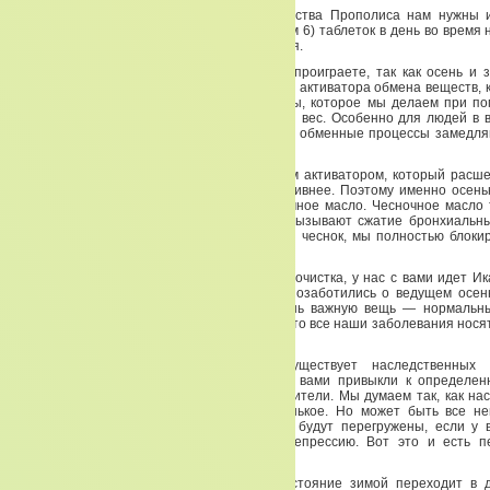
Антибактериальные и антимикробные свойства Прополиса нам нужны 
нашего организма — для легких. 4 (максимум 6) таблеток в день во время 
Рассосали — и ничего ни есть, ни пить нельзя.
Осенью и зимой худеть нежелательно, вы проиграете, так как осень и
сохранение. Но применение такого сильного активатора обмена веществ, к
наряду со снижением бактериальной флоры, которое мы делаем при п
дает нам возможность контролировать свой вес. Особенно для людей в в
второй молодости, как я его называю. Когда обменные процессы замедля
расшевелить.
Вот чесночное масло является тем мощным активатором, который расш
процессы, заставляет их идти быстрее, активнее. Поэтому именно осен
таким блистательным продуктом, как чесночное масло. Чесночное масло
некоторых веществ в организме, которые вызывают сжатие бронхиальны
мелких, периферических сосудов. Применяя чеснок, мы полностью блоки
веществ.
Вот осенняя программа. У нас с вами идет очистка, у нас с вами идет Ик
Прополис. Таким образом, мы полностью позаботились о ведущем осен
получили в результате? Мы получили очень важную вещь — нормальны
печали. Она не будет зашкаливать, потому что все наши заболевания нося
характер.
Восточные медики говорят, что не существует наследственных 
наследственные мысли. Потому, что мы с вами привыкли к определе
думаем так, как нас учили думать наши родители. Мы думаем так, как на
бабушки. Вот это черное, а вот это синенькое. Но может быть все не
Поэтому, когда легкие перегружены, а они будут перегружены, если у
запоры, ваша печаль может перейти в депрессию. Вот это и есть п
патологию.
Нормальное физиологическое грустное состояние зимой переходит в 