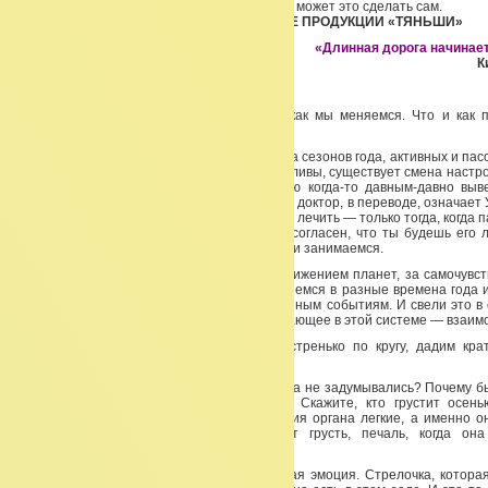
надеюсь, поможет понять, что каждый из Вас может это сделать сам.
ЛЕКЦИЯ «СИСТЕМА У-СИН И ПРИМЕНЕНИЕ ПРОДУКЦИИ «ТЯНЬШИ»
«Длинная дорога начинает
К
ВВЕДЕНИЕ
Сегодня я расскажу вам о том, почему и как мы меняемся. Что и как 
организме?
В природе все меняется — существует смена сезонов года, активных и пас
Солнце и на Луне, существуют приливы и отливы, существует смена настро
все это связано в единую систему, которую когда-то давным-давно вы
китайские, тибетские ученые и врачи. Кстати, доктор, в переводе, означает 
свое время, говорил: «Твоя задача — учить, а лечить — только тогда, когда 
ты будешь его лечить! А когда пациент не согласен, что ты будешь его
продолжать его учить!» Вот этим мы сегодня и занимаемся.
Китайские врачи издревле наблюдали за движением планет, за самочувст
человека, они смотрели за тем, как мы меняемся в разные времена года
самочувствие к разным временам года, к разным событиям. И свели это 
систему пяти первоэлементов. Основополагающее в этой системе — взаимо
Сейчас мы с вами пробежимся очень быстренько по кругу, дадим крат
эмоциям.
Почему мы грустим с вами осенью, вы никогда не задумывались? Почему бы
грусть? Даже те, кто очень любит осень. Скажите, кто грустит осен
-практически все. Потому что главная эмоция органа легкие, а именно 
органом осенью, это грусть, печаль. Вот грусть, печаль, когда о
обременительна, она даже очень приятна.
Каждому органу соответствует определенная эмоция. Стрелочка, которая