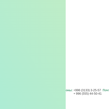
Контакты
Адрес:
Кыргызстан, г. Карабалта,
Телефоны:
+996 (3133) 3-25-57
Поч
Кожомбердиева д. 29, кв. 11
+ 996 (555) 44-50-41