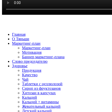
Главная
О Тяньши
Маркетинг-план
Маркетинг-план
Мотивация
Баннер маркетинг-плана
Слово председателю
Здоровье
Продукция
Качество
Чай
Таблетки с целлюлозой
Сироп из фруктозанов
Хитозан в капсулах
Кальций
Кальций + витамины
Жевательный кальций
Детский кальций