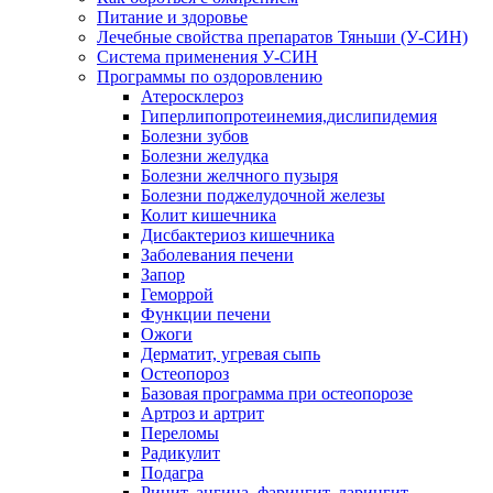
Питание и здоровье
Лечебные свойства препаратов Тяньши (У-СИН)
Система применения У-СИН
Программы по оздоровлению
Атеросклероз
Гиперлипопротеинемия,дислипидемия
Болезни зубов
Болезни желудка
Болезни желчного пузыря
Болезни поджелудочной железы
Колит кишечника
Дисбактериоз кишечника
Заболевания печени
Запор
Геморрой
Функции печени
Ожоги
Дерматит, угревая сыпь
Остеопороз
Базовая программа при остеопорозе
Артроз и артрит
Переломы
Радикулит
Подагра
Ринит, ангина, фарингит, ларингит