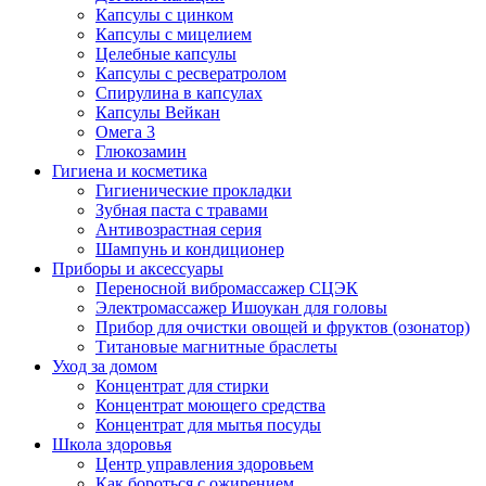
Капсулы с цинком
Капсулы с мицелием
Целебные капсулы
Капсулы с ресвератролом
Спирулина в капсулах
Капсулы Вейкан
Омега 3
Глюкозамин
Гигиена и косметика
Гигиенические прокладки
Зубная паста с травами
Антивозрастная серия
Шампунь и кондиционер
Приборы и аксессуары
Переносной вибромассажер СЦЭК
Электромассажер Ишоукан для головы
Прибор для очистки овощей и фруктов (озонатор)
Титановые магнитные браслеты
Уход за домом
Концентрат для стирки
Концентрат моющего средства
Концентрат для мытья посуды
Школа здоровья
Центр управления здоровьем
Как бороться с ожирением